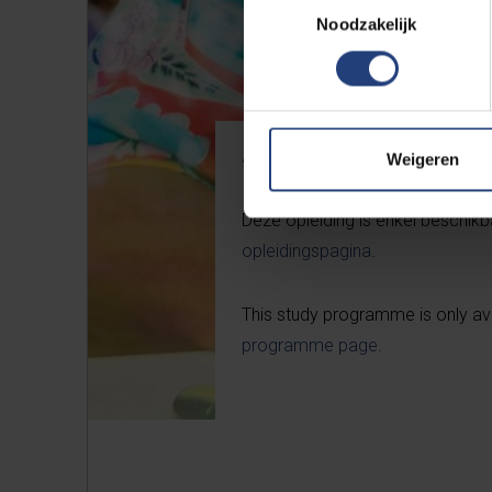
Noodzakelijk
Weigeren
Faculteit Sociale Wetenschappen en Solva
Deze opleiding is enkel beschikba
opleidingspagina
.
This study programme is only avai
programme page
.