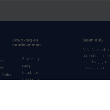
?
Bewaking en
Steun VUB
noodnummers
De VUB zet zich a
via onderzoek, on
Bewaking
en
ons dit engagemen
campus in
eel
maatschappij.
Etterbeek
udenten
Bewaking
chten
Ik doe mee
campus in
ndaire
Jette
Noodnummer
udenten
campus in
ionale