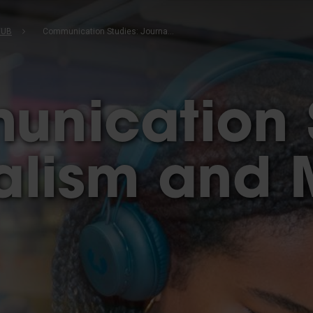
VUB
Communication Studies: Journalism and Media
nication S
alism and 