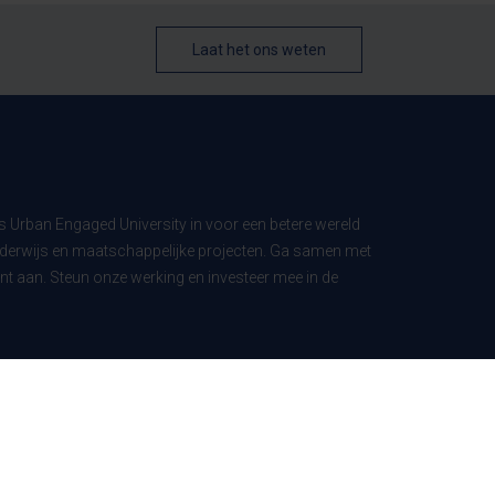
Laat het ons weten
ls Urban Engaged University in voor een betere wereld
derwijs en maatschappelijke projecten. Ga samen met
t aan. Steun onze werking en investeer mee in de