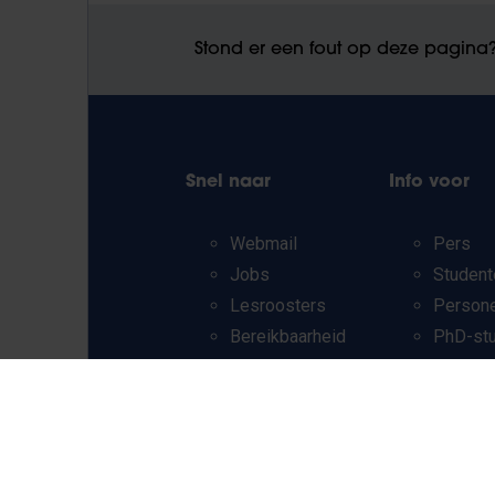
Stond er een fout op deze pagina
Snel naar
Info voor
Webmail
Pers
Jobs
Student
Lesroosters
Person
Bereikbaarheid
PhD-st
Onderzoeksgroepen
Leerkra
Campusfaciliteiten
en secu
scholen
Werkst
Internat