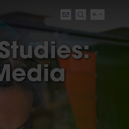
NL
tudies:
Media