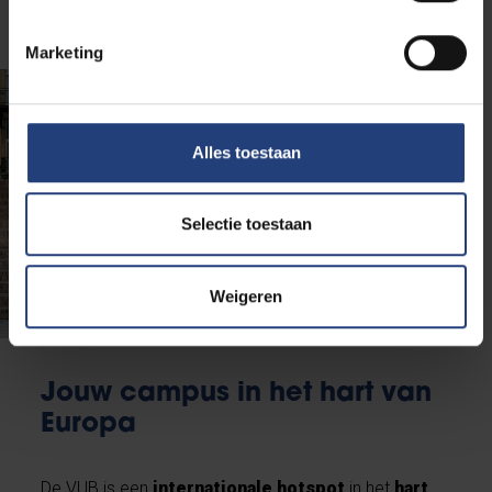
Marketing
Alles toestaan
Selectie toestaan
Weigeren
Jouw campus in het hart van
Europa
De VUB is een
internationale hotspot
in het
hart