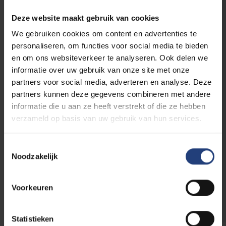
missie. Daarom werken we nauw samen met
Deze website maakt gebruik van cookies
secundaire scholen en hun leerkrachten. Met
gastlessen, labobezoeken, workshops en
We gebruiken cookies om content en advertenties te
wedstrijden ontdekken leerlingen wetenschap
personaliseren, om functies voor social media te bieden
in actie –
op de campus of in de klas
. Wie
en om ons websiteverkeer te analyseren. Ook delen we
arts wil worden, kan rekenen op onze gerichte
informatie over uw gebruik van onze site met onze
voorbereiding voor het Toelatingsexamen
partners voor social media, adverteren en analyse. Deze
Geneeskunde
. Ook leerkrachten zelf staan
partners kunnen deze gegevens combineren met andere
we bij. Met
opleidingen, seminaries en
informatie die u aan ze heeft verstrekt of die ze hebben
praktische tools
– onder andere rond STEM
verzameld op basis van uw gebruik van hun services.
– geven we hen extra bagage om wetenschap
levendig en toegankelijk te maken voor hun
Toestemmingsselectie
leerlingen.
Noodzakelijk
Voorkeuren
Ontdek het volledige aanbod
Statistieken