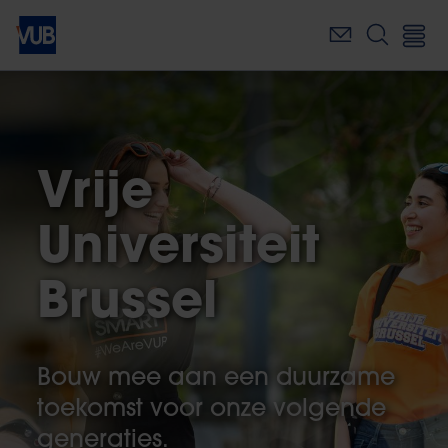
Overslaan
en
naar
de
inhoud
gaan
Vrije
Universiteit
Brussel
Bouw mee aan een duurzame
toekomst voor onze volgende
generaties.