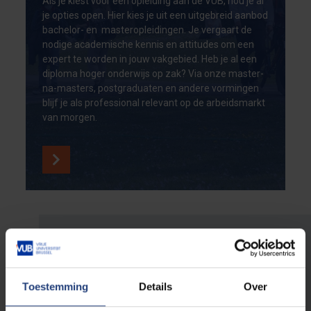
Als je kiest voor een opleiding aan de VUB, hou je al
je opties open. Hier kies je uit een uitgebreid aanbod
bachelor- en masteropleidingen. Je vergaart de
nodige academische kennis en attitudes om een
expert te worden in jouw vakgebied. Heb je al een
diploma hoger onderwijs op zak? Via onze master-
na-masters, postgraduaten en andere vormingen
blijf je als professional relevant op de arbeidsmarkt
van morgen.
Voor leerkrachten en
scholen
Toestemming
Details
Over
Jonge mensen inspireren
hoort bij onze