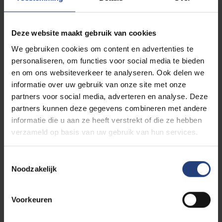
Journalisten aangemerkt als de bekendste
binnenlandse ngo. 5,7% van de respondenten gaf aan
bekend te zijn met hun activiteiten. Van 2000 tot
Deze website maakt gebruik van cookies
2021 gaven ze het vakblad Abazhur (Lampenkap) uit.
We gebruiken cookies om content en advertenties te
De publicatie werd verspreid onder niet-
personaliseren, om functies voor social media te bieden
overheidsmedia, 118 staatskrantenredacties en zes
en om ons websiteverkeer te analyseren. Ook delen we
regionale televisie- en radioverenigingen. Het
informatie over uw gebruik van onze site met onze
tijdschrift publiceerde materiaal over onder meer de
partners voor social media, adverteren en analyse. Deze
functie en rol van de media in de samenleving,
partners kunnen deze gegevens combineren met andere
professionele taken en verantwoordelijkheden,
informatie die u aan ze heeft verstrekt of die ze hebben
journalistieke ethiek, uitdagingen bij het verzamelen
verzameld op basis van uw gebruik van hun services.
en verspreiden van informatie.
Toestemmingsselectie
Op 16 februari 2021 doorzochten veiligheidstroepen
Noodzakelijk
de huizen van de leiders en het kantoor van de
vereniging. Op 14 juli 2021 braken de
Voorkeuren
veiligheidstroepen de deur van het kantoor open en
verzegelden deze na een nieuwe doorzoeking. Op 27