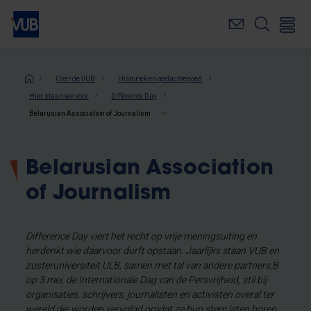
Overslaan
en
naar
de
inhoud
Kruimelpad
Over de VUB
Historiek en gedachtegoed
gaan
Hier staan we voor
Difference Day
Belarusian Association of Journalism
Belarusian Association
of Journalism
Difference Day viert het recht op vrije meningsuiting en
herdenkt wie daarvoor durft opstaan. Jaarlijks staan VUB en
zusteruniversiteit ULB, samen met tal van andere partners,B
op 3 mei, de Internationale Dag van de Persvrijheid, stil bij
organisaties, schrijvers, journalisten en activisten overal ter
wereld die worden vervolgd omdat ze hun stem laten horen.