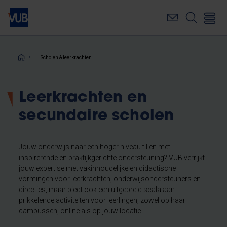
Overslaan
en
naar
de
inhoud
Kruimelpad
Scholen & leerkrachten
gaan
Leerkrachten en
secundaire scholen
Jouw onderwijs naar een hoger niveau tillen met
inspirerende en praktijkgerichte ondersteuning? VUB verrijkt
jouw expertise met vakinhoudelijke en didactische
vormingen voor leerkrachten, onderwijsondersteuners en
directies, maar biedt ook een uitgebreid scala aan
prikkelende activiteiten voor leerlingen, zowel op haar
campussen, online als op jouw locatie.