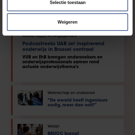
Selectie toestaan
Weigeren
Maatschappij en engagement
Podcastreeks UAB zet inspirerend
onderwijs in Brussel centraal
VUB en EhB brengen onderzoekers en
onderwijsprofessionals samen rond
actuele onderwijsthema's
Wetenschap en onderzoek
“De wereld heeft ingenieurs
nodig, meer dan ooit!”
Welzijn
BRUCC brengt