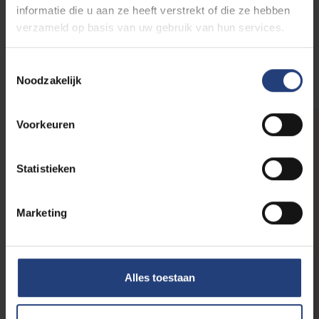
informatie die u aan ze heeft verstrekt of die ze hebben
verzameld op basis van uw gebruik van hun services.
Credit Plus Programma
Toestemmingsselectie
Noodzakelijk
Voorkeuren
LEERKRACHTEN, SCHOLEN EN
Statistieken
ONDERWIJS
Inspirerende verhalen
Marketing
Alles toestaan