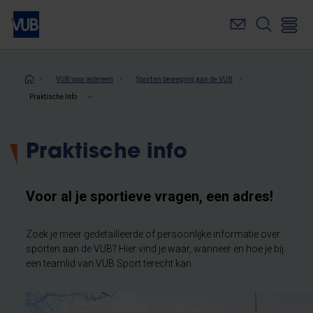
Overslaan
en
naar
de
inhoud
Kruimelpad
VUB voor iedereen
Sport en beweging aan de VUB
gaan
Praktische Info
Praktische info
Voor al je sportieve vragen, een adres!
Zoek je meer gedetailleerde of persoonlijke informatie over
sporten aan de VUB? Hier vind je waar, wanneer en hoe je bij
een teamlid van VUB Sport terecht kan.