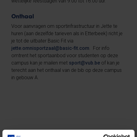
wettelijke feestdagen van 9.00 tot 16.00 uur.
Onthaal
Voor aanvragen om sportinfrastructuur in Jette te
huren (aan dezelfde tarieven als in Etterbeek) richt je
je tot de uitbater Basic Fit via
jette.omnisportzaal@basic-fit.com
. For info
omtrent het sportaanbod voor studenten op deze
campus kan je mailen met
sport@vub.be
of kan je
terecht aan het onthaal van de bib op deze campus
in gebouw A.