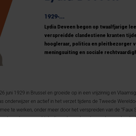
1929-...
Lydia Deveen begon op twaalfjarige le
verspreidde clandestiene kranten tijde
hoogleraar, politica en pleitbezorger 
meningsuiting en sociale rechtvaardig
 juni 1929 in Brussel en groeide op in een vrijzinnig en Vlaamsg
 onderwijzer en actief in het verzet tijdens de Tweede Wereldo
a mee te werken, onder meer door het verspreiden van de "Faux So
front werd nagemaakt. Lydia verborg deze tussen haar schoolsch
de sluikpers in Brabant en Lydia herinnerde zich dat leraressen 
vaak met een klein bedrag als dank voor haar moedige bijdrage 