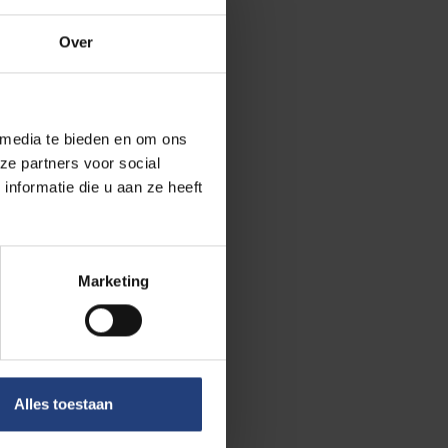
Over
n werd na haar
t. In 1978 werd
 media te bieden en om ons
ek: ze was
ze partners voor social
sselse Vlaams-
nformatie die u aan ze heeft
e de
Marketing
e campus in
haar leven lang
n pluralistische
, heeft haar
e haar hele
Alles toestaan