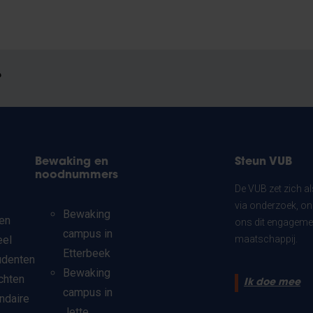
?
Bewaking en
Steun VUB
noodnummers
De VUB zet zich a
via onderzoek, on
Bewaking
en
ons dit engagemen
campus in
eel
maatschappij.
Etterbeek
udenten
Bewaking
chten
Ik doe mee
campus in
ndaire
Jette