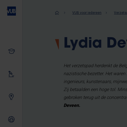
Overslaan
en
Kruimelpad
VUB voor iedereen
Verzets
naar
de
inhoud
Lydia D
gaan
Studeren
Het verzetspad herdenkt de Bel
nazistische bezetter. Het waren
Ons onderzoek
ingenieurs, kunstenaars, mijnwe
Zij betaalden een hoge tol. Mi
Samen innoveren
gebroken terug uit de concentr
Deveen.
Internationale relaties