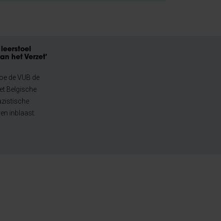
leerstoel
an het Verzet'
oe de VUB de
et Belgische
azistische
en inblaast.