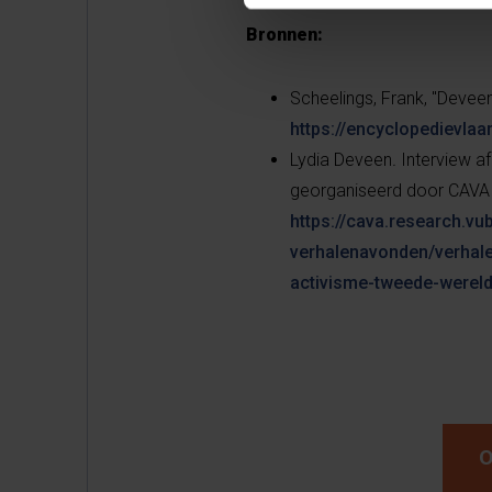
Bronnen:
Scheelings, Frank, "Deveen
https://encyclopedievla
Lydia Deveen
.
Interview a
georganiseerd door CAVA 
https://cava.research.vu
verhalenavonden/verhale
activisme-tweede-wereld
O