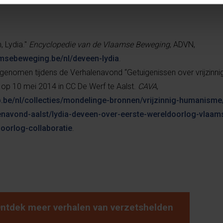
, Lydia."
Encyclopedie van de Vlaamse Beweging
, ADVN,
amsebeweging.be/nl/deveen-lydia
.
fgenomen tijdens de Verhalenavond “Getuigenissen over vrijzinn
op 10 mei 2014 in CC De Werf te Aalst.
CAVA
,
b.be/nl/collecties/mondelinge-bronnen/vrijzinnig-humanisme/
navond-aalst/lydia-deveen-over-eerste-wereldoorlog-vlaam
oorlog-collaboratie
.
ntdek meer verhalen van verzetshelden