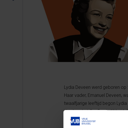
Lydia Deveen werd geboren op 26
Haar vader, Emanuel Deveen, was
twaalfjarige leeftijd begon Lydi
die door het Onafhankelijkheids
vader was verantwoordelijk voor 
met de krant erin teruggaven, 