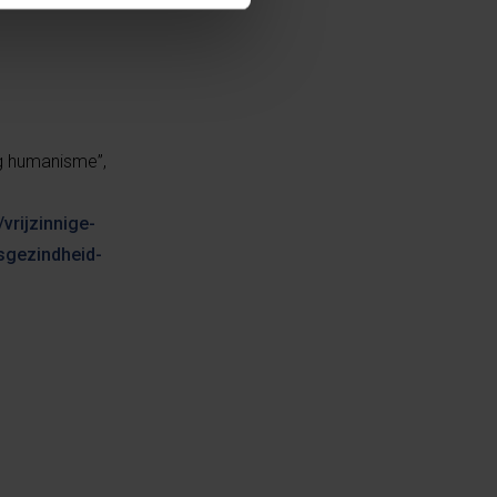
ig humanisme”,
vrijzinnige-
sgezindheid-