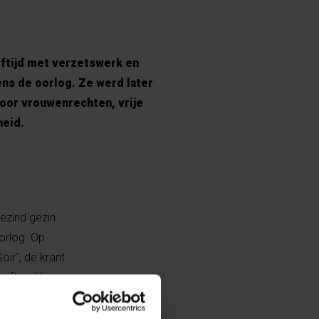
eftijd met verzetswerk en
ns de oorlog. Ze werd later
voor vrouwenrechten, vrije
heid.
ezind gezin.
orlog. Op
ir", de krant
riften. Haar
haar schriften
aan het verzet.