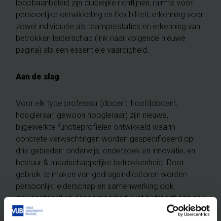
loopbaanbeleid zijn duidelijke richtlijnen, ruimte voor
persoonlijke ontwikkeling en flexibiliteit, erkenning voor
zowel individuele als teamprestaties en erkenning van
betrokken leiderschap (link naar volgende nieuwe
pagina) als een essentiële vaardigheid.
Aan de slag
Voor elk type professor (docent, hoofddocent,
hoogleraar, gewoon hoogleraar) zijn nieuwe,
bijgewerkte functieprofielen ontwikkeld waarin
concrete verwachtingen worden gespecificeerd op
drie gebieden: onderwijs, onderzoek en innovatie, en
bestuur & maatschappelijke betrokkenheid. Door
gebruik te maken van gedragsindicatoren worden
persoonlijk leiderschap en samenwerking ook
gewaardeerd en aangemoedigd, wat bijdraagt aan een
gezonde en ondersteunende werkomgeving.