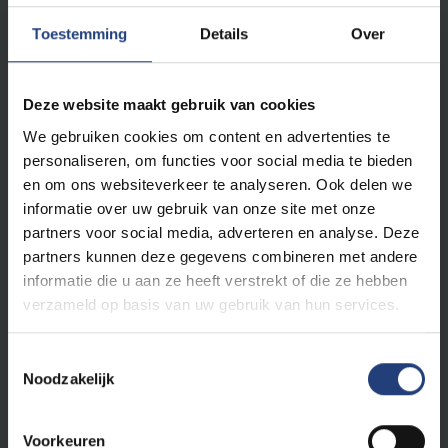
Agreement notes
worden voor alle professoren
Toestemming
Details
Over
gebruikt als richtlijn gedurende hun hele loopbaan.
Deze overeenkomstnotities geven een overzicht van
concrete verwachtingen, doelstellingen en vooraf
Deze website maakt gebruik van cookies
gedefinieerde resultaten, en vormen de basis voor
We gebruiken cookies om content en advertenties te
reflectie, dialoog en feedback. Naast individuele
personaliseren, om functies voor social media te bieden
doelstellingen wordt ook de bijdrage aan gezamenlijke
en om ons websiteverkeer te analyseren. Ook delen we
teamdoelstellingen op het gebied van zowel onderwijs
informatie over uw gebruik van onze site met onze
als onderzoek besproken.
partners voor social media, adverteren en analyse. Deze
partners kunnen deze gegevens combineren met andere
Reflectie en feedback als centrale principes
informatie die u aan ze heeft verstrekt of die ze hebben
voor loopbaanontwikkeling
verzameld op basis van uw gebruik van hun services.
Verplichte beoordelingen en evaluaties vinden alleen
Toestemmingsselectie
plaats aan het einde van een tenure track, tijdelijke
Noodzakelijk
aanstelling of met het oog op promotie. De
belangrijkste drijfveer voor je loopbaanontwikkeling zijn
Voorkeuren