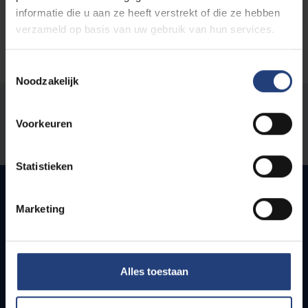
informatie die u aan ze heeft verstrekt of die ze hebben
verzameld op basis van uw gebruik van hun services.
Toestemmingsselectie
Noodzakelijk
Stond er een fout op deze pagina?
Voorkeuren
Laat het ons weten
Statistieken
Marketing
Snel naar
Webmail
Alles toestaan
Jobs
Lesroosters
Bereikbaarheid