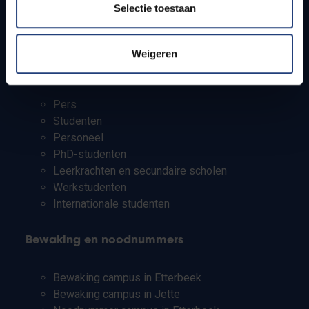
Selectie toestaan
Onderzoeksgroepen
Campusfaciliteiten
Weigeren
Info voor
Pers
Studenten
Personeel
PhD-studenten
Leerkrachten en secundaire scholen
Werkstudenten
Internationale studenten
Bewaking en noodnummers
Bewaking campus in Etterbeek
Bewaking campus in Jette