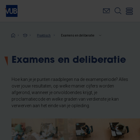
Overslaan
en
naar
de
inhoud
Kruimelpad
Praktisch
Examens en deliberatie
gaan
Examens en deliberatie
Hoe kan je je punten raadplegen na de examenperiode? Alles
over jouw resultaten, op welke manier cijfers worden
afgerond, wanneer je onvoldoendes krijgt, je
proclamatiecode en welke graden van verdienste je kan
verwerven aan het einde van je opleiding.