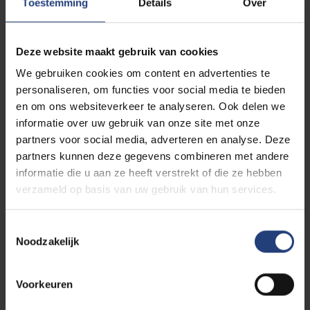
uitdragen. Dit overzicht geeft de veertien sculpturen
Toestemming
Details
Over
weer in chronologische volgorde van hun plaatsing
op de campus en vormt zo een visuele tijdlijn van het
Deze website maakt gebruik van cookies
ontstaan van het Humanistisch Sculpturenpark.
We gebruiken cookies om content en advertenties te
personaliseren, om functies voor social media te bieden
en om ons websiteverkeer te analyseren. Ook delen we
informatie over uw gebruik van onze site met onze
Philip AGUIRRE Y OTEGUI
partners voor social media, adverteren en analyse. Deze
partners kunnen deze gegevens combineren met andere
informatie die u aan ze heeft verstrekt of die ze hebben
verzameld op basis van uw gebruik van hun services.
Jean BILQUIN
Toestemmingsselectie
Noodzakelijk
Voorkeuren
Mark CLOET