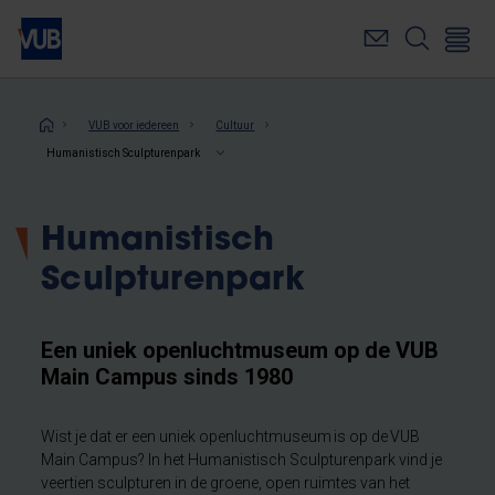
Overslaan
en
naar
de
inhoud
Kruimelpad
VUB voor iedereen
Cultuur
gaan
Humanistisch Sculpturenpark
Humanistisch
Sculpturenpark
Een uniek openluchtmuseum op de VUB
Main Campus sinds 1980
Wist je dat er een uniek openluchtmuseum is op de VUB
Main Campus? In het Humanistisch Sculpturenpark vind je
veertien sculpturen in de groene, open ruimtes van het