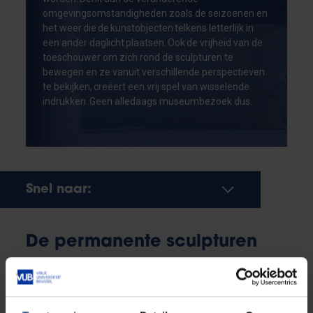
omgevingsomstandigheden zoals de seizoenen en
het weer die de kunstobjecten telkens letterlijk in
een ander daglicht plaatsen. Ook de vrijheid van de
toeschouwer om zich rond de sculpturen te
bewegen en ze vanuit verschillende perspectieven
te bekijken, creëert een vrij spel van wisselende
indrukken. Geen alledaags museumbezoek dus.
Snel naar:
De permanente sculpturen
Ontdek alle permanente openluchtsculpturen, waar
ze te vinden zijn en welke boodschappen ze