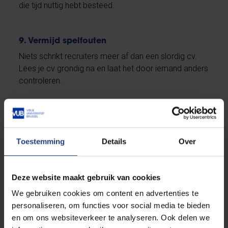
die tijd nuttig hebt besteed.
9. Vermijd spelfouten
Niets schrikt recruiters meer af dan een slordig cv.
Lees je cv grondig na en laat het door iemand anders
controleren.
10. Vraag advies aan een expert
De coaches van
VUB Carrièrebegeleiding
helpen je
graag. Zij kijken je cv en motivatiebrief na en geven
Toestemming
Details
Over
waardevolle tips.
Nog vragen?
Deze website maakt gebruik van cookies
Bekijk meer voorbeelden van sterke cv’s op het
We gebruiken cookies om content en advertenties te
online carrièreplatform
Jobat
of
ontdek onze
personaliseren, om functies voor social media te bieden
uitgebreide tips.
en om ons websiteverkeer te analyseren. Ook delen we