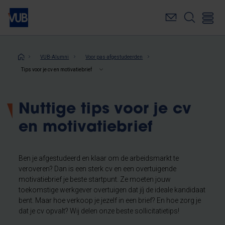
Overslaan
en
naar
de
inhoud
Kruimelpad
VUB-Alumni
Voor pas afgestudeerden
gaan
Tips voor je cv en motivatiebrief
Nuttige tips voor je cv
en motivatiebrief
Ben je afgestudeerd en klaar om de arbeidsmarkt te
veroveren? Dan is een sterk cv en een overtuigende
motivatiebrief je beste startpunt. Ze moeten jouw
toekomstige werkgever overtuigen dat jíj de ideale kandidaat
bent. Maar hoe verkoop je jezelf in een brief? En hoe zorg je
dat je cv opvalt? Wij delen onze beste sollicitatietips!