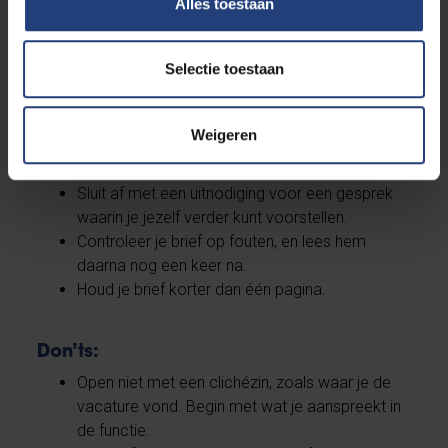
aanspreken.
Alles toestaan
Koppel jouw vaardigheden aan de gevraagde
kwaliteiten in de vacature. Gebruik concrete
Selectie toestaan
voorbeelden.
Geef aan waarom je binnen deze
werkomgeving (start-up, kmo, internationaal
Weigeren
bedrijf, academisch instituut) tot je recht komt
en waarde toevoegt.
Sluit af met een uitnodiging voor een gesprek
waarin je jezelf verder kunt voorstellen.
Controleer je brief op fouten, en lees hem
daarna nog een keer na.
Houd je brief korter dan één pagina.
Don’ts:
Open niet met een clichézin, zoals waar je de
vacature vond. Begin met wat je aanspreekt in
de functie.