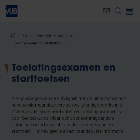
Overslaan
en
naar
de
inhoud
Kruimelpad
Aanmelden en inschrijven
gaan
Toelatingsexamen en starttoetsen
Toelatingsexamen en
starttoetsen
Alle opleidingen van de VUB liggen met de juiste motivatie in
handbereik, maar deze vereisen wel grondige voorkennis.
Zo heb je vast al gehoord dat er een toelatingsexamen is
voor Geneeskunde. Maar ook voor sommige andere
opleidingen is het verplicht om deel te nemen aan een
starttoets. Hier navigeer je alvast naar de juiste informatie.