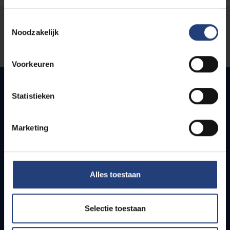
Toestemmingsselectie
Stond er een fout op deze pagina?
Noodzakelijk
Laat het ons weten
Voorkeuren
Statistieken
Snel naar
Marketing
Webmail
Jobs
Lesroosters
Bereikbaarheid
Alles toestaan
Onderzoeksgroepen
Campusfaciliteiten
Selectie toestaan
Info voor