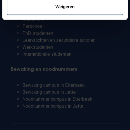
Weigeren
Pers
Studenten
Personeel
PhD-studenten
Leerkrachten en secundaire scholen
Werkstudenten
Internationale studenten
Bewaking en noodnummers
Bewaking campus in Etterbeek
Bewaking campus in Jette
Noodnummer campus in Etterbeek
Noodnummer campus in Jette