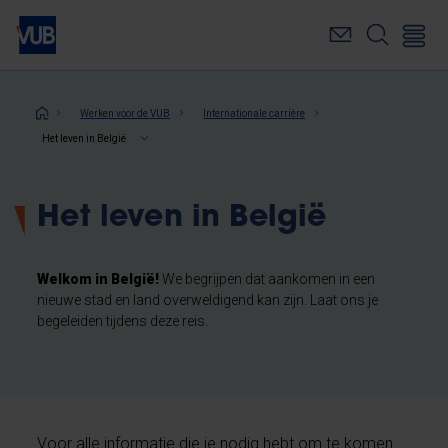
Overslaan
en
naar
de
inhoud
Kruimelpad
Werken voor de VUB
Internationale carrière
gaan
Het leven in België
Het leven in België
Welkom in België!
We begrijpen dat aankomen in een
nieuwe stad en land overweldigend kan zijn. Laat ons je
begeleiden tijdens deze reis.
Voor alle informatie die je nodig hebt om te komen