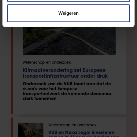
Weigeren
Wetenschap en onderzoek
Klimaatverandering zet Europese
transportinfrastructuur onder druk
Onderzoek van de VUB toont aan dat de
risico's voor het Europese
transportnetwerk de komende decennia
sterk toenemen
Wetenschap en onderzoek
VUB en Nexa Legal investeren