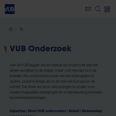
Overslaan
en
naar
de
inhoud
Kruimelpad
gaan
VUB Onderzoek
Aan de VUB leggen we de nadruk op onderzoek dat niet
alleen excelleert in de diepte, maar ook relevant is in de
breedte. Als universiteit kunnen we een belangrijke rol
spelen, zowel in België als in de rest van Europa en de
wereld. Dat doen we door oplossingen te vinden voor
maatschappelijke uitdagingen en ondersteuning te bieden
bij beleidsbeslissingen.
Expertise
|
Word VUB onderzoeker
|
Beleid
|
Wetenschap