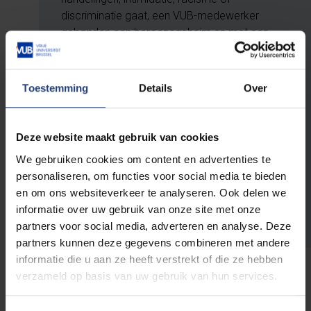
discriminatie gaat, een VUB-medewerker
gebonden aan beroepsgeheim en met een
mandaat als onafhankelijk hulpverlener
ondersteunt en informeert je over mogelijke
verdere stappen.
Toestemming
Details
Over
Een melding kan een eerste stap zijn in de
richting van een oplossing. Jij bepaalt zelf wat
Deze website maakt gebruik van cookies
je al dan niet wil ondernemen.
We gebruiken cookies om content en advertenties te
personaliseren, om functies voor social media te bieden
en om ons websiteverkeer te analyseren. Ook delen we
Naar het meldpunt
informatie over uw gebruik van onze site met onze
partners voor social media, adverteren en analyse. Deze
partners kunnen deze gegevens combineren met andere
informatie die u aan ze heeft verstrekt of die ze hebben
verzameld op basis van uw gebruik van hun services.
Intimidatie academici