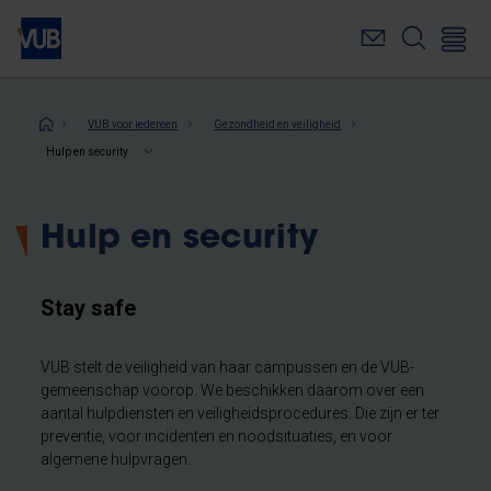
Overslaan
en
naar
de
inhoud
Kruimelpad
VUB voor iedereen
Gezondheid en veiligheid
gaan
Hulp en security
Hulp en security
Stay safe
VUB stelt de veiligheid van haar campussen en de VUB-
gemeenschap voorop. We beschikken daarom over een
aantal hulpdiensten en veiligheidsprocedures. Die zijn er ter
preventie, voor incidenten en noodsituaties, en voor
algemene hulpvragen.