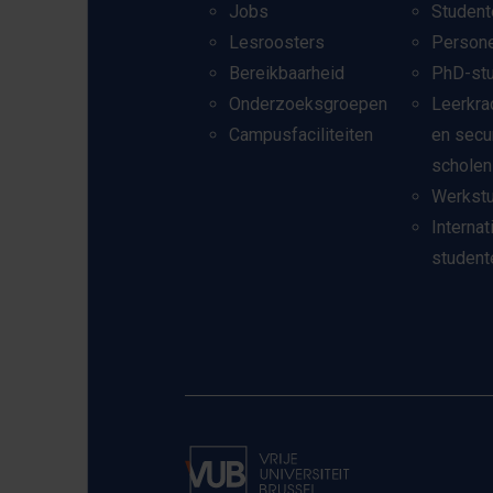
Jobs
Student
Lesroosters
Person
Bereikbaarheid
PhD-st
Onderzoeksgroepen
Leerkra
Campusfaciliteiten
en secu
scholen
Werkst
Internat
student