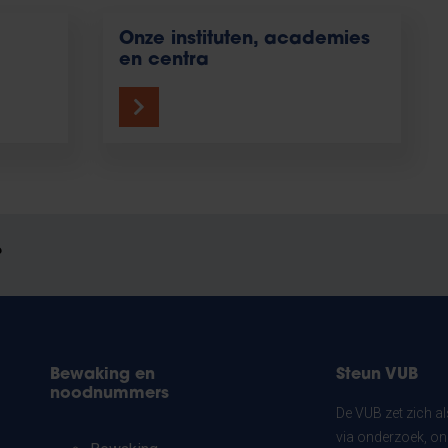
Onze instituten, academies
en centra
?
Bewaking en
Steun VUB
noodnummers
De VUB zet zich a
via onderzoek, on