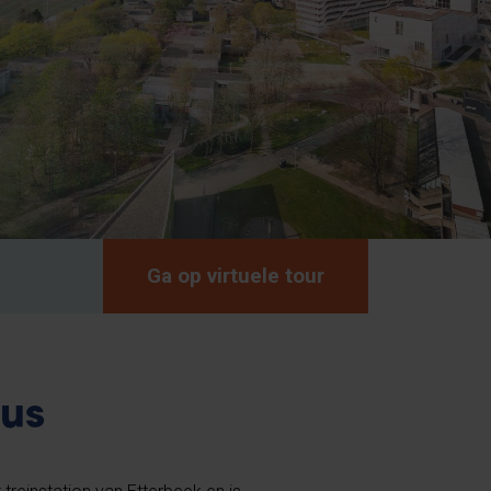
Ga op virtuele tour
us