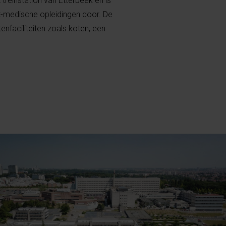
treinstation van Etterbeek en is
t-medische opleidingen door. De
enfaciliteiten zoals koten, een