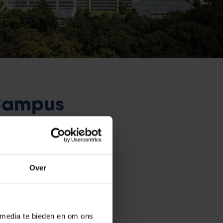
Campus
ende zijn deuren in 2013 en
Over
n 3.000 vierkante meter. Op de
Innovatiecentrum van de
OT.
 media te bieden en om ons