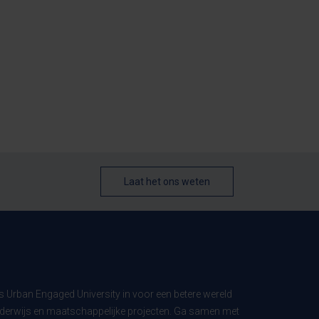
Laat het ons weten
ls Urban Engaged University in voor een betere wereld
derwijs en maatschappelijke projecten. Ga samen met