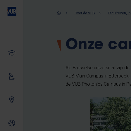
Overslaan
en
Kruimelpad
Over de VUB
Faculteiten, 
naar
de
inhoud
Onze ca
gaan
Studeren
Als Brusselse universiteit zijn
VUB Main Campus in Etterbeek, 
Ons onderzoek
de VUB Photonics Campus in P
Samen innoveren
Internationale relaties