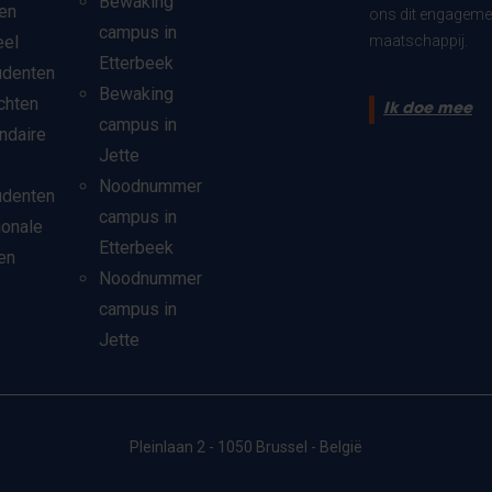
Bewaking
en
ons dit engagemen
campus in
eel
maatschappij.
Etterbeek
udenten
Bewaking
chten
Ik doe mee
campus in
ndaire
Jette
Noodnummer
udenten
campus in
ionale
Etterbeek
en
Noodnummer
campus in
Jette
Pleinlaan 2 - 1050 Brussel - België