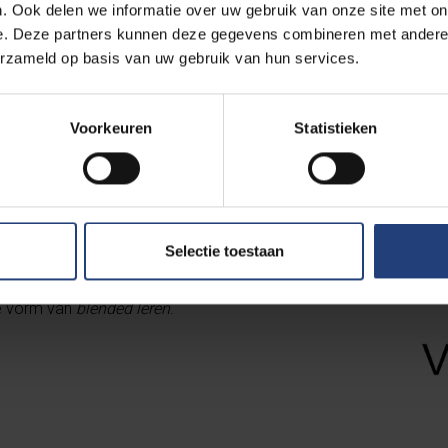
. Ook delen we informatie over uw gebruik van onze site met on
Lees meer
e. Deze partners kunnen deze gegevens combineren met andere i
erzameld op basis van uw gebruik van hun services.
Voorkeuren
Statistieken
vi Anderlecht
 je een verkorte educatieve masteropleiding
Selectie toestaan
 om zijn moderne gebouwen en ligt dicht bij de
 Brussel. De opleidingen waar we voor instaan,
e vorm van
blended leren
.