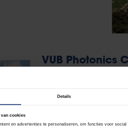
VUB Photonics 
Pajottegem
De VUB Photonics Campus in Pajottegem op
Details
heeft sinds 2018 een totale oppervlakte va
campus ligt het Fotonica Onderzoeks- en 
 van cookies
onderzoeksgroep Brussels Photonics B-PH
ent en advertenties te personaliseren, om functies voor social