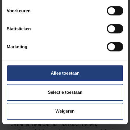
Voorkeuren
Statistieken
CAVA - Centrum voor
Academische en Vrijzinnige
Marketing
Archieven
CAVA is de samenwerking tussen het
Alles toestaan
Universiteitsarchief van de VUB en het Centrum voor
Vrijzinnig Humanistisch Erfgoed. CAVA verzamelt,
bewaart, ontsluit en valoriseert het archief en het
Selectie toestaan
wetenschappelijk erfgoed van de VUB en het archief
van de vrijzinnig-humanistische gemeenschap in
Vlaanderen en Brussel.
Weigeren
Je kan er meer dan 3km aan documenten,