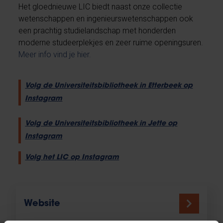
Het gloednieuwe LIC biedt naast onze collectie
wetenschappen en ingenieurswetenschappen ook
een prachtig studielandschap met honderden
moderne studeerplekjes en zeer ruime openingsuren.
Meer info vind je hier.
Volg de Universiteitsbibliotheek in Etterbeek op
Instagram
Volg de Universiteitsbibliotheek in Jette op
Instagram
Volg het LIC op Instagram
Website