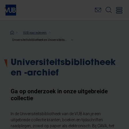
Overslaan
en
naar
de
inhoud
Kruimelpad
VUB voor iedereen
gaan
Universiteitsbibliotheek en Universiteitsarchief
Universiteitsbibliotheek
en -archief
Ga op onderzoek in onze uitgebreide
collectie
In de Universiteitsbibliotheek van de VUB kan je een
uitgebreide collectie kranten, boeken en tijdschriften
raadplegen, zowel op papier als elektronisch. Bij CAVA, het