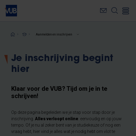
Overslaan
en
naar
de
inhoud
Kruimelpad
Aanmelden en inschrijven
gaan
Je inschrijving begint
hier
Klaar voor de VUB? Tijd om je in te
schrijven!
Op deze pagina begeleiden we je stap voor stap door je
inschrijving.
Alles verloopt online
: eenvoudig en op jouw
tempo. Of je nu al zeker bent van je studiekeuze of nog een
vraag hebt, hier vind je alles wat je nodig hebt om vlot te