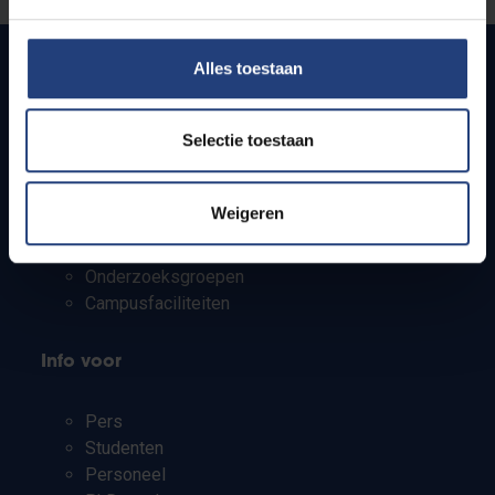
Alles toestaan
Snel naar
Selectie toestaan
Webmail
Jobs
Weigeren
Lesroosters
Bereikbaarheid
Onderzoeksgroepen
Campusfaciliteiten
Info voor
Pers
Studenten
Personeel