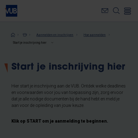
Overslaan
en
naar
de
inhoud
Kruimelpad
Aanmelden en inschrijven
Hoe aanmelden
gaan
Start je inschrijving hier
Start je inschrijving hier
Hier start je inschrijving aan de VUB. Ontdek welke deadlines
en voorwaarden voor jou van toepassing zijn, zorg ervoor
dat je alle nodige documenten bij de hand hebt en meld je
aan voor de opleiding van jouw keuze.
Klik op START om je aanmelding te beginnen.