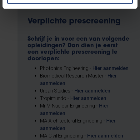
Verplichte prescreening
Schrijf je in voor een van volgende
opleidingen? Dan dien je eerst
een verplichte prescreening te
doorlopen:
Photonics Engineering -
Hier aanmelden
Biomedical Research Master -
Hier
aanmelden
Urban Studies -
Hier aanmelden
Tropimundo -
Hier aanmelden
MnM Nuclear Engineering -
Hier
aanmelden
MA Architectural Engineering -
Hier
aanmelden
MA Civil Engineering -
Hier aanmelden