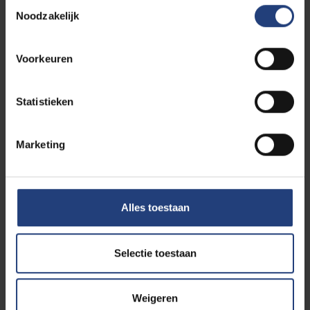
Toestemmingsselectie
Noodzakelijk
Credit- of examencontract
Voorkeuren
Statistieken
Vluchtelingstudent
Marketing
Doctoraatstudent / PhD
Alles toestaan
Selectie toestaan
Laattijdige aanmelding
Weigeren