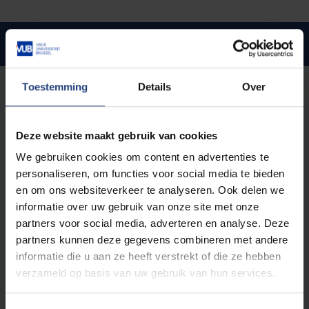
Details
Toestemming
Details
Over
Wat hebben we exact nodig?
Ontdek wat elk document betekent en wat we exact
nodig hebben van jou. Niet iedereen moet elk
Deze website maakt gebruik van cookies
document toevoegen in de aanmelding.
Check welke
We gebruiken cookies om content en advertenties te
documenten jij moet aanleveren in het overzicht
personaliseren, om functies voor social media te bieden
hierboven.
en om ons websiteverkeer te analyseren. Ook delen we
informatie over uw gebruik van onze site met onze
Kwaliteitsvereisten
partners voor social media, adverteren en analyse. Deze
We hebben telkens duidelijke scans of deftige foto's
partners kunnen deze gegevens combineren met andere
nodig van het volledige, originele document. Het
informatie die u aan ze heeft verstrekt of die ze hebben
document moet volledig zichtbaar zijn, en voorzien
verzameld op basis van uw gebruik van hun services.
van een stempel en handtekening (of digitaal
verifieerbaar)