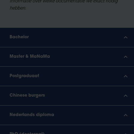
informatie over welke documentatie we exact nodig
hebben.
Bachelor
Master & MaNaMa
Postgraduaat
Chinese burgers
Nederlands diploma