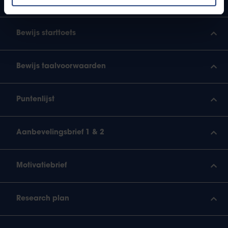
Toelatingsexamen Geneeskunde
Bewijs starttoets
Bewijs taalvoorwaarden
Puntenlijst
Aanbevelingsbrief 1 & 2
Motivatiebrief
Research plan