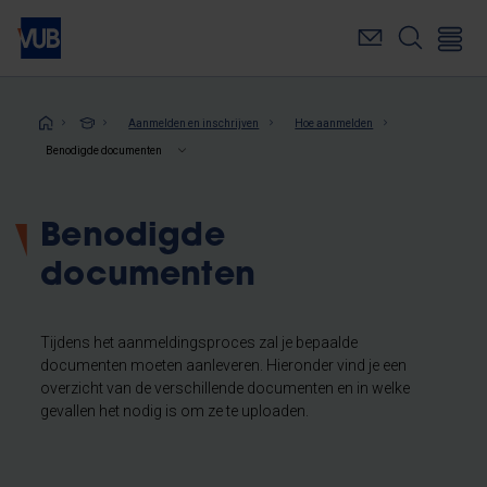
Overslaan
en
naar
de
inhoud
Kruimelpad
Aanmelden en inschrijven
Hoe aanmelden
gaan
Benodigde documenten
Benodigde
documenten
Tijdens het aanmeldingsproces zal je bepaalde
documenten moeten aanleveren. Hieronder vind je een
overzicht van de verschillende documenten en in welke
gevallen het nodig is om ze te uploaden.