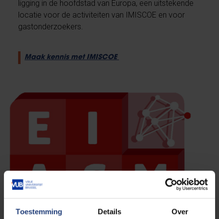
ligging in de hoofdstad van Europa, een uitstekende
locatie voor de activiteiten van IMISCOE en voor
gastonderzoekers.
Maak kennis met IMISCOE
Toestemming
Details
Over