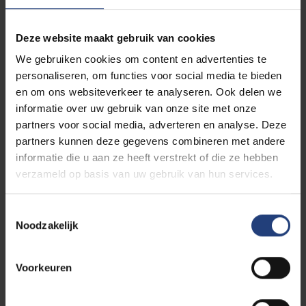
Deze website maakt gebruik van cookies
We gebruiken cookies om content en advertenties te
EIASM
personaliseren, om functies voor social media te bieden
en om ons websiteverkeer te analyseren. Ook delen we
informatie over uw gebruik van onze site met onze
Het European Institute for Advanced Studies in
partners voor social media, adverteren en analyse. Deze
Management (EIASM) is een internationaal netwerk
partners kunnen deze gegevens combineren met andere
voor managementonderzoek en -onderwijs met
informatie die u aan ze heeft verstrekt of die ze hebben
meer dan 50.000 managementwetenschappers van
verzameld op basis van uw gebruik van hun services.
over de hele wereld. De opdracht van EIASM bestaat
erin hoogwaardig onderzoek en doctoraatsstudies
op het gebied van management en aanverwante
Toestemmingsselectie
Noodzakelijk
disciplines te bevorderen.
Voorkeuren
Maak kennis met EIASM