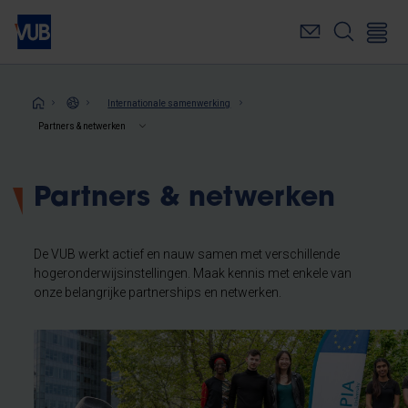
Overslaan
en
naar
de
inhoud
Kruimelpad
Internationale samenwerking
gaan
Partners & netwerken
Partners & netwerken
De VUB werkt actief en nauw samen met verschillende
hogeronderwijsinstellingen. Maak kennis met enkele van
onze belangrijke partnerships en netwerken.