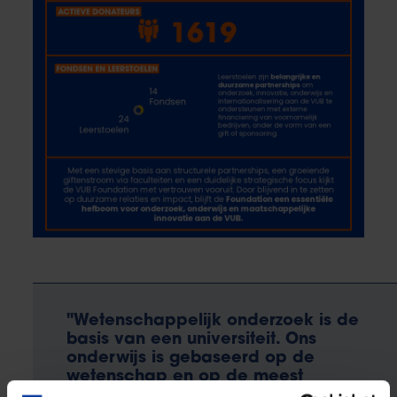
"Wetenschappelijk onderzoek is de
basis van een universiteit. Ons
onderwijs is gebaseerd op de
wetenschap en op de meest
recente en de meest