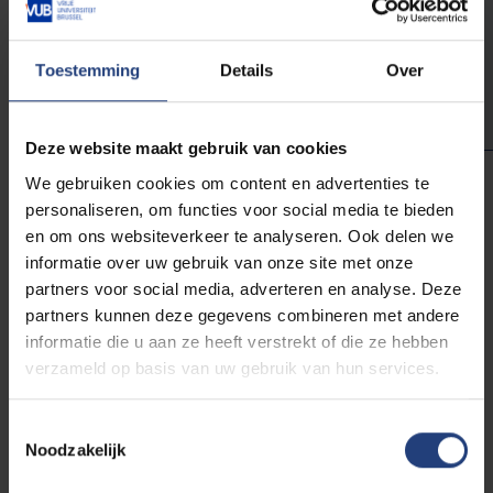
vooruitstrevende inzichten die uit
de onderzoekspraktijk van onze
professoren voortvloeien."
Toestemming
Details
Over
Deze website maakt gebruik van cookies
We gebruiken cookies om content en advertenties te
personaliseren, om functies voor social media te bieden
Jan Danckaert
en om ons websiteverkeer te analyseren. Ook delen we
rector
informatie over uw gebruik van onze site met onze
Bekijk zijn profiel
partners voor social media, adverteren en analyse. Deze
partners kunnen deze gegevens combineren met andere
informatie die u aan ze heeft verstrekt of die ze hebben
4 manieren om de VUB te
verzameld op basis van uw gebruik van hun services.
steunen
Toestemmingsselectie
Elke filantropische gift krijgt maatschappelijke return:
Noodzakelijk
de kennis en inzichten die ontstaan dankzij uw steun,