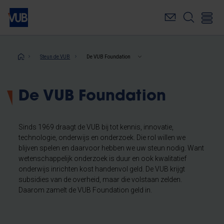
Overslaan
en
naar
de
inhoud
Kruimelpad
Steun de VUB
De VUB Foundation
gaan
De VUB Foundation
Sinds 1969 draagt de VUB bij tot kennis, innovatie,
technologie, onderwijs en onderzoek. Die rol willen we
blijven spelen en daarvoor hebben we uw steun nodig. Want
wetenschappelijk onderzoek is duur en ook kwalitatief
onderwijs inrichten kost handenvol geld. De VUB krijgt
subsidies van de overheid, maar die volstaan zelden.
Daarom zamelt de VUB Foundation geld in.