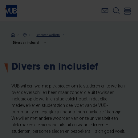
Overslaan
en
naar
de
inhoud
Kruimelpad
Iedereen welkom
gaan
Divers en inclusief
Divers en inclusief
VUB wil een warme plek bieden om te studeren en te werken
over de verschillen heen maar zonder die uit te wissen.
Inclusie op de werk- en studieplek houdt in dat elke
medewerker en student zich deel voelt van de VUB-
community en tegelijk zijn, haar of hun unieke zelf kan zijn.
We willen met andere woorden van onze universiteit een
plek maken die niemand uitsluit en waar iedereen –
studenten, personeelsleden en bezoekers – zich goed voelt.