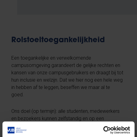
Rolstoeltoegankelijkheid
Een toegankelijke en verwelkomende
campusomgeving garandeert de gelijke rechten en
kansen van onze campusgebruikers en draagt bij tot
hun inclusie en welzijn. Dat we hier nog een hele weg
in hebben af te leggen, beseffen we maar al te
goed.
Ons doel (op termijn): alle studenten, medewerkers
en bezoekers kunnen zelfstandig en op een
evenwaardige wijze gebruik maken van de
aangeboden infrastructuur op alle VUB-campussen,