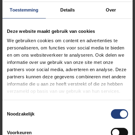
zowel wat de gebouwen betreft als de omgeving.
Toestemming
Details
Over
We engageren ons om de aandacht voor
toegankelijkheid, welzijn en inclusie systematisch
Deze website maakt gebruik van cookies
mee te nemen in alle stappen van het ontwerp- en
We gebruiken cookies om content en advertenties te
bouwproces. De bestaande pijnpunten op (en naar)
personaliseren, om functies voor social media te bieden
onze campussen worden de komende jaren
en om ons websiteverkeer te analyseren. Ook delen we
stapsgewijs aangepakt.
informatie over uw gebruik van onze site met onze
partners voor social media, adverteren en analyse. Deze
Zit je met een vraag of melding over een
partners kunnen deze gegevens combineren met andere
ontoegankelijke situatie? Contacteer Infradesk
informatie die u aan ze heeft verstrekt of die ze hebben
verzameld op basis van uw gebruik van hun services.
Wees daarbij duidelijk over de locatie – een foto
helpt altijd.
Toestemmingsselectie
Noodzakelijk
Voorkeuren