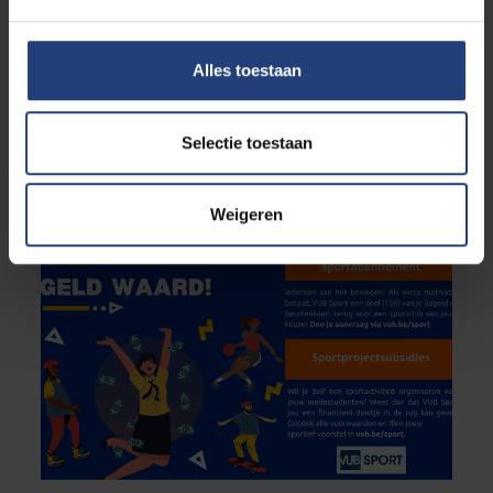
Alles toestaan
Wetenschap en onderzoek
VUB-onderzoekers volgen ultralopers tijdens
Selectie toestaan
marathon
Onderzoeksgroep Menselijke Fysiologie en
Sportkinesitherapie verzamelt fysiologische en
Weigeren
cognitieve data tijdens Legends Backyard Ultra