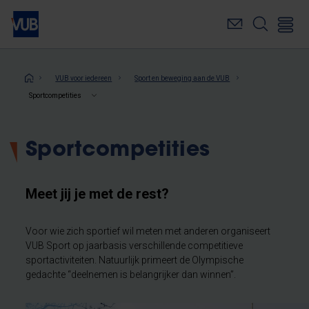
Overslaan
en
naar
de
inhoud
Kruimelpad
VUB voor iedereen
Sport en beweging aan de VUB
gaan
Sportcompetities
Sportcompetities
Meet jij je met de rest?
Voor wie zich sportief wil meten met anderen organiseert
VUB Sport op jaarbasis verschillende competitieve
sportactiviteiten. Natuurlijk primeert de Olympische
gedachte “deelnemen is belangrijker dan winnen”.