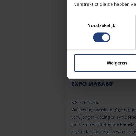
verstrekt of die ze hebben v
AC
Toestemmingsselectie
Noodzakelijk
HU
Weigeren
EXPO MABABU
8-31/10/2026
Via geënsceneerde foto's, histori
verwijzingen, kleding en symbolis
gebaren nodigt fotografe Pamela T
uit om de geschiedenis van de slav