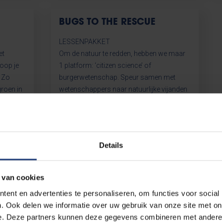
BUGS TO THE RESCUE
LESSENPAKKET
et
Om de natuur te redden, hebben we maar
loop je
1 platform: ‘citizen science’ of
. Zo
burgerwetenschap. Speur samen met
groen in
wetenschappers naar natuurlijke vijanden
rken aan
om de verspreiding van invasieve
,
exotische waterplanten tegen te gaan. Zo
heid…én
zet je mee een biologisch
anleren.
controleprogramma op!
Details
 van cookies
ent en advertenties te personaliseren, om functies voor social
. Ook delen we informatie over uw gebruik van onze site met on
e. Deze partners kunnen deze gegevens combineren met andere i