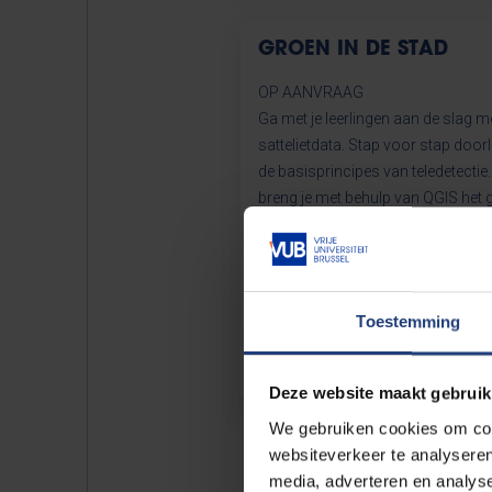
GROEN IN DE STAD
OP AANVRAAG
Ga met je leerlingen aan de slag m
sattelietdata. Stap voor stap door
de basisprincipes van teledetectie
breng je met behulp van QGIS het 
je omgeving in kaart en kan je we
thema’s zoals ruimtelijke ordening
milieuproblemen, sociale ongelijk
tegelijk een aantal vaardigheden a
Toestemming
Deze website maakt gebruik
We gebruiken cookies om cont
websiteverkeer te analyseren
media, adverteren en analys