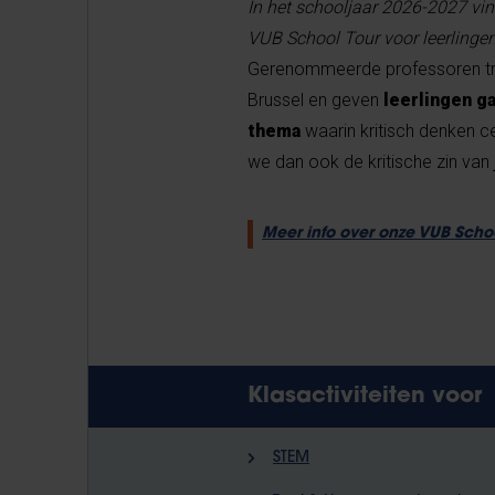
In het schooljaar 2026-2027 vind
VUB School Tour voor leerlingen
Gerenommeerde professoren tr
Brussel en geven
leerlingen g
thema
waarin kritisch denken c
we dan ook de kritische zin va
Meer info over onze VUB Scho
Klasactiviteiten voor
STEM