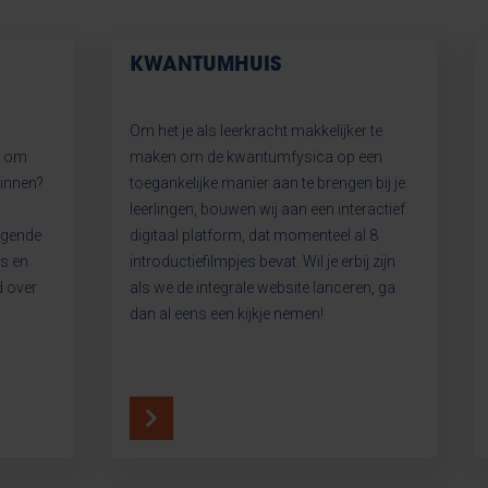
KWANTUMHUIS
Om het je als leerkracht makkelijker te
e om
maken om de kwantumfysica op een
winnen?
toegankelijke manier aan te brengen bij je
leerlingen, bouwen wij aan een interactief
agende
digitaal platform, dat momenteel al 8
s en
introductiefilmpjes bevat. Wil je erbij zijn
d over
als we de integrale website lanceren, ga
dan al eens een kijkje nemen!