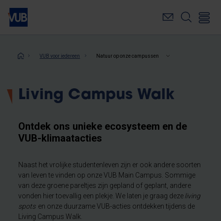
Overslaan
en
naar
de
inhoud
Kruimelpad
VUB voor iedereen
Natuur op onze campussen
gaan
Living Campus Walk
Ontdek ons unieke ecosysteem en de
VUB-klimaatacties
Naast het vrolijke studentenleven zijn er ook andere soorten
van leven te vinden op onze VUB Main Campus. Sommige
van deze groene pareltjes zijn gepland of geplant, andere
vonden hier toevallig een plekje. We laten je graag deze
living
spots
en onze duurzame VUB-acties ontdekken tijdens de
Living Campus Walk.