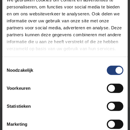
de campus verandert en is constant in beweging.
Verschillende soorten planten en dieren worden
personaliseren, om functies voor social media te bieden
ontdekt en onze VUB-klimaatprojecten schieten als
en om ons websiteverkeer te analyseren. Ook delen we
paddenstoelen uit de grond. Wij nodigen je uit om de
informatie over uw gebruik van onze site met onze
natuur op onze campus en onze groene initiatieven
partners voor social media, adverteren en analyse. Deze
te ontdekken. Geniet en draag mee zorg voor dit
partners kunnen deze gegevens combineren met andere
unieke ecosysteem!
informatie die u aan ze heeft verstrekt of die ze hebben
verzameld op basis van uw gebruik van hun services.
Doe de Living Campus Walk
Toestemmingsselectie
Noodzakelijk
Voorkeuren
Statistieken
Stond er een fout op deze pagina?
Marketing