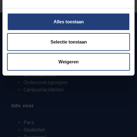
Laat het ons weten
Alles toestaan
Snel naar
Selectie toestaan
Webmail
Jobs
Weigeren
Lesroosters
Bereikbaarheid
Onderzoeksgroepen
Campusfaciliteiten
Info voor
Pers
Studenten