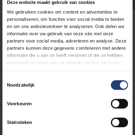
Deze website maakt gebruik van cookies
We gebruiken cookies om content en advertenties te
personaliseren, om functies voor social media te bieden
Universitair Ziekenhuis Brussel
en om ons websiteverkeer te analyseren. Ook delen we
informatie over uw gebruik van onze site met onze
partners voor social media, adverteren en analyse. Deze
Het UZ Brussel in Jette is
ons
universitair
partners kunnen deze gegevens combineren met andere
ziekenhuis
. Patiënten uit binnen- en buitenland
informatie die u aan ze heeft verstrekt of die ze hebben
kunnen er terecht voor een totaalpakket aan
verzameld op basis van uw gebruik van hun services.
medische zorg
. Het UZ Brussel is verbonden aan
onze faculteit Geneeskunde en Farmacie:
samen
leiden we huisartsen en specialisten op en
Toestemmingsselectie
doen we aan wetenschappelijk onderzoek
. Zo
Noodzakelijk
bouwen we samen verder aan de medische
vooruitgang.
Voorkeuren
Meer info
Statistieken