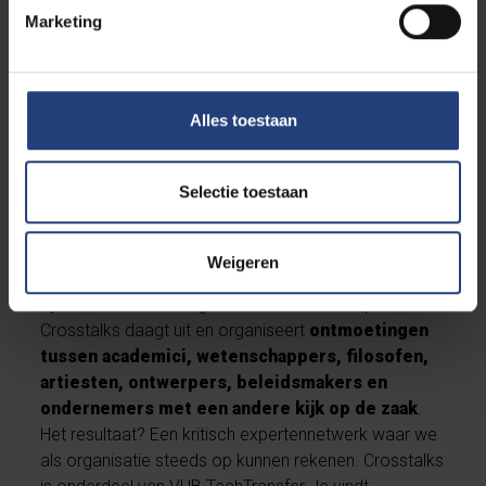
Marketing
Alles toestaan
Selectie toestaan
Crosstalks
Weigeren
Hoe blijven we met een frisse blik naar de wereld
kijken, zonder toe te geven aan vaste denkpatronen?
Crosstalks daagt uit en organiseert
ontmoetingen
tussen academici, wetenschappers, filosofen,
artiesten, ontwerpers, beleidsmakers en
ondernemers met een andere kijk op de zaak
.
Het resultaat? Een kritisch expertennetwerk waar we
als organisatie steeds op kunnen rekenen. Crosstalks