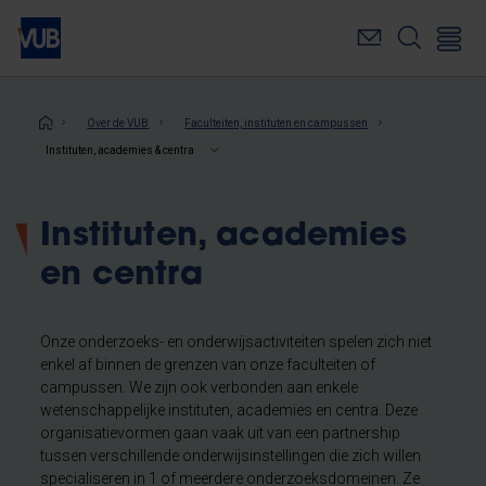
Overslaan
en
naar
de
inhoud
Kruimelpad
Over de VUB
Faculteiten, instituten en campussen
gaan
Instituten, academies & centra
Instituten, academies
en centra
Onze onderzoeks- en onderwijsactiviteiten spelen zich niet
enkel af binnen de grenzen van onze faculteiten of
campussen. We zijn ook verbonden aan enkele
wetenschappelijke instituten, academies en centra. Deze
organisatievormen gaan vaak uit van een partnership
tussen verschillende onderwijsinstellingen die zich willen
specialiseren in 1 of meerdere onderzoeksdomeinen. Ze