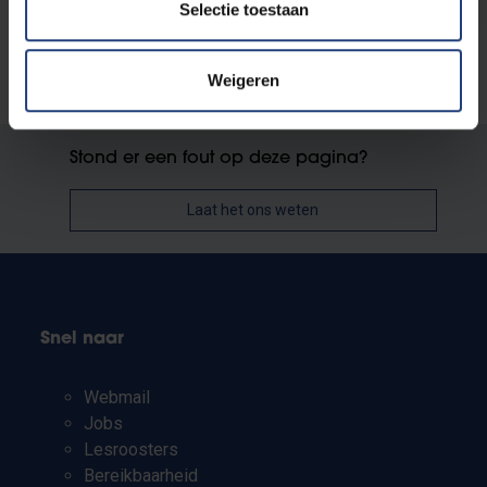
Selectie toestaan
Weigeren
Stond er een fout op deze pagina?
Laat het ons weten
Snel naar
Webmail
Jobs
Lesroosters
Bereikbaarheid