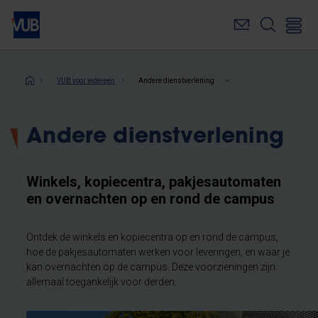
Overslaan
en
naar
de
inhoud
Kruimelpad
VUB voor iedereen
Andere dienstverlening
gaan
Andere dienstverlening
Winkels, kopiecentra, pakjesautomaten
en overnachten op en rond de campus
Ontdek de winkels en kopiecentra op en rond de campus,
hoe de pakjesautomaten werken voor leveringen, en waar je
kan overnachten op de campus. Deze voorzieningen zijn
allemaal toegankelijk voor derden.