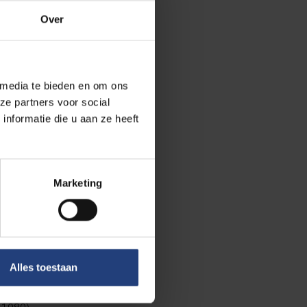
Over
angengenomen,
 werkte, was hij
andde hij er
 media te bieden en om ons
g ging als
ze partners voor social
re aan de basis
nformatie die u aan ze heeft
943 tot zijn
olitieke
bracht naar het
Marketing
d.
er Dachau,
ar de fysieke en
Alles toestaan
ertuigingen, die
 lid van het