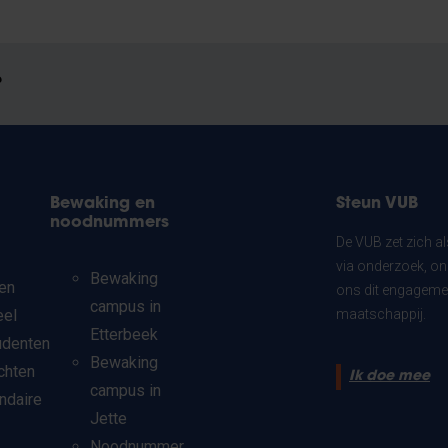
?
Bewaking en
Steun VUB
noodnummers
De VUB zet zich a
via onderzoek, on
Bewaking
en
ons dit engagemen
campus in
eel
maatschappij.
Etterbeek
udenten
Bewaking
chten
Ik doe mee
campus in
ndaire
Jette
Noodnummer