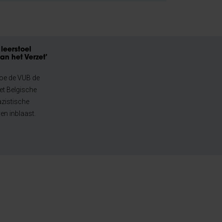
leerstoel
an het Verzet'
oe de VUB de
et Belgische
azistische
en inblaast.