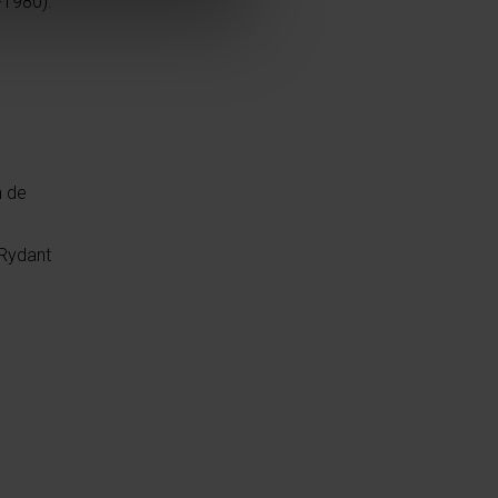
2-1980).
n de
 Rydant