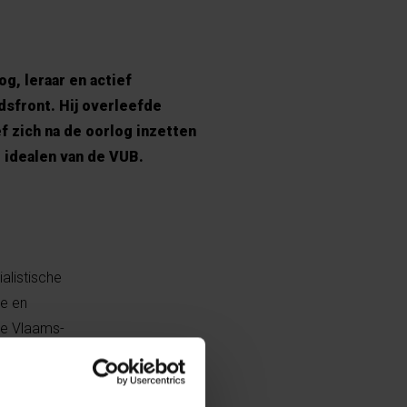
g, leraar en actief
dsfront. Hij overleefde
 zich na de oorlog inzetten
e idealen van de VUB.
alistische
ge en
se Vlaams-
e Wacht en het
was Debrock