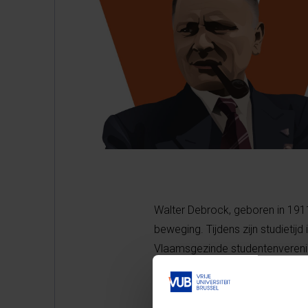
Walter Debrock, geboren in 1911 
beweging. Tijdens zijn studietijd 
Vlaamsgezinde studentenverenigi
nationalisme en het fascisme. Z
Onafhankelijkheidsfront tijdens
vanaf 1934 werkzaam in versch