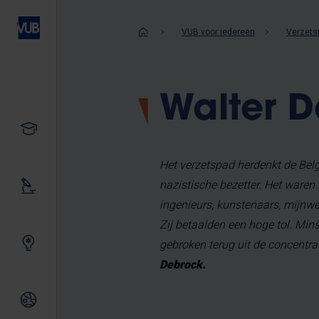
Overslaan
en
Kruimelpad
VUB voor iedereen
Verzets
naar
de
inhoud
Walter 
gaan
Studeren
Het verzetspad herdenkt de Bel
nazistische bezetter. Het waren
Ons onderzoek
ingenieurs, kunstenaars, mijnwe
Zij betaalden een hoge tol. Mi
Samen innoveren
gebroken terug uit de concentr
Debrock.
Internationale relaties