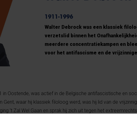
1911-1996
Walter Debrock was een klassiek filoloo
verzetslid binnen het Onafhankelijkhei
meerdere concentratiekampen en bleef
voor het antifascisme en de vrijzinnig
in Oostende, was actief in de Belgische antifascistische en soci
in Gent, waar hij klassiek filoloog werd, was hij lid van de vrijzinni
ng ‘t Zal Wel Gaan en sprak hij zich uit tegen het extreemrecht
ijn politieke engagement leidde hem tot de Socialistische Jong
 de Tweede Wereldoorlog. Als leraar in het secundair onderwijs 
illende steden.