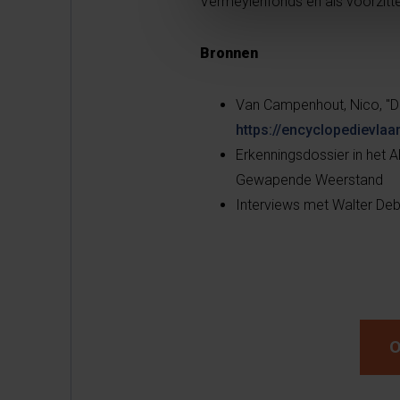
Vermeylenfonds en als voorzitte
Bronnen
Van Campenhout, Nico, "D
https://encyclopedievla
Erkenningsdossier in het 
Gewapende Weerstand
Interviews met Walter De
O