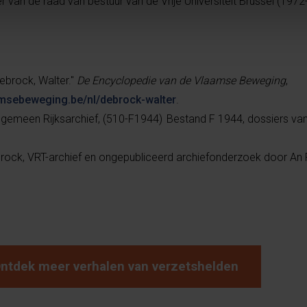
r van de raad van bestuur van de Vrije Universiteit Brussel (197
ebrock, Walter."
De Encyclopedie van de Vlaamse Beweging
,
amsebeweging.be/nl/debrock-walter
.
Algemeen Rijksarchief, (510-F1944) Bestand F 1944, dossiers va
brock, VRT-archief en ongepubliceerd archiefonderzoek door An
ntdek meer verhalen van verzetshelden