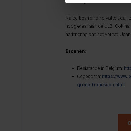
kon brengen.
Na de bevrijding hervatte Jean z
hoogleraar aan de ULB. Ook na de
herinnering aan het verzet. Jean
Bronnen:
Resistance in Belgium:
htt
Cegesoma:
https://www.b
groep-franckson.html
O