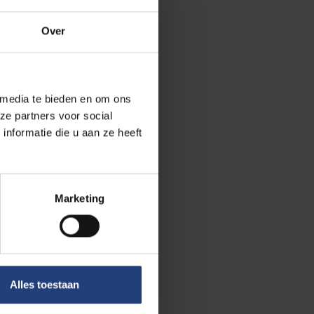
Over
der en zoon op
 onderdeel van
g vond bij de
 media te bieden en om ons
ze partners voor social
nformatie die u aan ze heeft
Daarbij werden
abels van de
akeld. Deze
door de Sipo-
Marketing
.
oncentratiekamp
r. Nochtans
Alles toestaan
jd in veiligheid