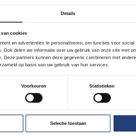
Details
ker niet tot het inlichtingenwerk. Geleidelijk aan schakelden va
dersteuning van de geallieerde opmars over. Wat begon als een
 van cookies
ueerde naar een onafhankelijke verzetsgroep, die later aansluitin
tive
(SOE).
ent en advertenties te personaliseren, om functies voor social
. Ook delen we informatie over uw gebruik van onze site met on
e. Deze partners kunnen deze gegevens combineren met andere i
erde de ‘Groep Franckson’ ongeveer zestig sabotageacties uit. 
erzameld op basis van uw gebruik van hun services.
wagens, drie pantserwagens en een tank vernield. Communicatiek
 onklaar gemaakt en zo’n 150 Duitse militairen werden uitgesch
e verliezen: acht groepsleden sneuvelden, 61 werden opgepakt 
Voorkeuren
Statistieken
uteerd of stierven ze in nazi-concentratiekampen aan uitputting
r door de bezetter gearresteerd. Hij overleed in 1945 in het c
aar oud, nam alleen de leiding over het uitgebreide netwerk ove
Selectie toestaan
1943 ondergedoken, nadat hij zich na een verklikking maar net op ti