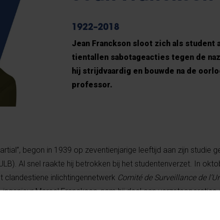
1922–2018
Jean Franckson sloot zich als student a
tientallen sabotageacties tegen de naz
hij strijdvaardig en bouwde na de oorlog
professor.
tial”, begon in 1939 op zeventienjarige leeftijd aan zijn studie
(ULB). Al snel raakte hij betrokken bij het studentenverzet. In okt
et clandestiene inlichtingennetwerk
Comité de Surveillance de l’Un
, ingenieur Marcel Franckson, nam hij deel aan verzetsoperaties 
en sabotageorganisatie
Service Hotton
. Daarnaast was hij ook acti
n 1943 werd Jean lokaal leider binnen
Service Hotton
in de regio