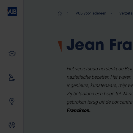
Overslaan
en
Kruimelpad
VUB voor iedereen
Verzets
naar
de
inhoud
Jean Fr
gaan
Studeren
Het verzetspad herdenkt de Bel
nazistische bezetter. Het waren
Ons onderzoek
ingenieurs, kunstenaars, mijnwe
Zij betaalden een hoge tol. Mi
Samen innoveren
gebroken terug uit de concentr
Franckson.
Internationale relaties