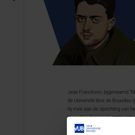
Jean Franckson, bijgenaamd “Mar
de Université libre de Bruxelles 
hij mee aan de oprichting van h
Bruxelles
. Samen met zijn vader
uitgroeien tot de inlichtingen- 
inlichtingennetwerk
Luc-Marc
. I