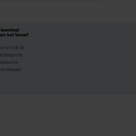
leerstoel
an het Verzet'
oe de VUB de
et Belgische
azistische
en inblaast.