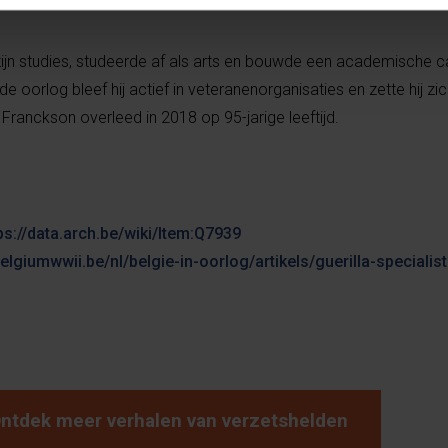
ijn studies, studeerde af als arts en bouwde een academische car
 oorlog bleef hij actief in veteranenorganisaties en zette hij zic
 Franckson overleed in 2018 op 95-jarige leeftijd.
ps://data.arch.be/wiki/Item:Q7939
elgiumwwii.be/nl/belgie-in-oorlog/artikels/guerilla-specialis
ntdek meer verhalen van verzetshelden