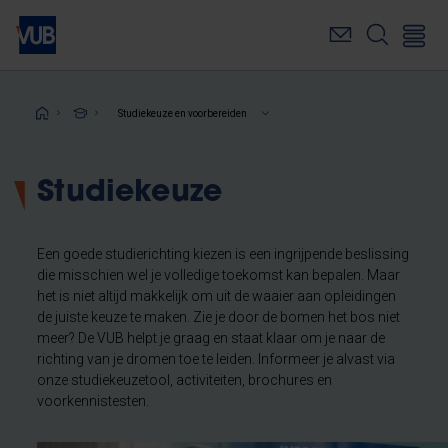
Overslaan
en
naar
de
inhoud
Kruimelpad
Studiekeuze en voorbereiden
gaan
Studiekeuze
Een goede studierichting kiezen is een ingrijpende beslissing
die misschien wel je volledige toekomst kan bepalen. Maar
het is niet altijd makkelijk om uit de waaier aan opleidingen
de juiste keuze te maken. Zie je door de bomen het bos niet
meer? De VUB helpt je graag en staat klaar om je naar de
richting van je dromen toe te leiden. Informeer je alvast via
onze studiekeuzetool, activiteiten, brochures en
voorkennistesten.