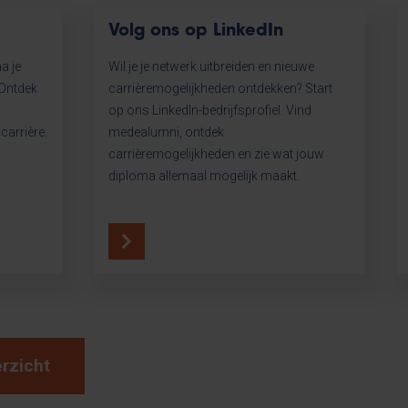
Volg ons op LinkedIn
a je
Wil je je netwerk uitbreiden en nieuwe
 Ontdek
carrièremogelijkheden ontdekken? Start
op ons LinkedIn-bedrijfsprofiel. Vind
carrière.
medealumni, ontdek
carrièremogelijkheden en zie wat jouw
diploma allemaal mogelijk maakt.
erzicht