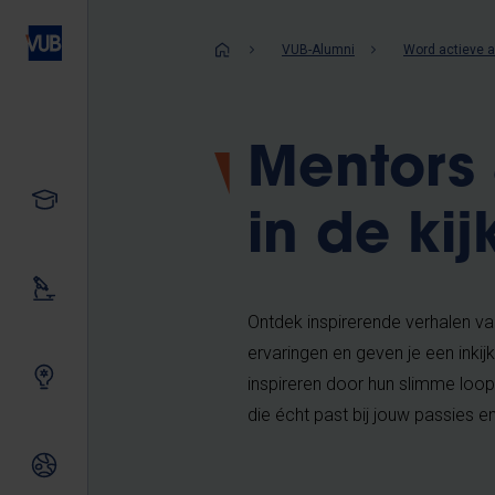
Overslaan
en
Kruimelpad
VUB-Alumni
Word actieve 
naar
de
inhoud
Mentors 
gaan
Studeren
in de kij
Ons onderzoek
Ontdek inspirerende verhalen van
ervaringen en geven je een inkij
Samen innoveren
inspireren door hun slimme loopb
die écht past bij jouw passies e
Internationale relaties