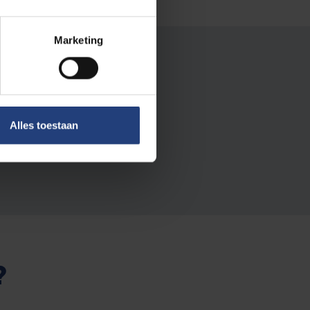
Marketing
munity
rhaal en help andere
kenisvolle carrière.
Alles toestaan
?