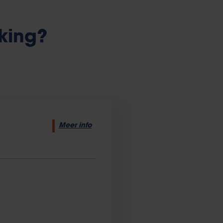
king?
Meer info