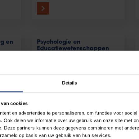
ng en
Psychologie en
Educatiewetenschappen
Details
en en
Wetenschappen en Bio-
 van cookies
ingenieurswetenschappen
ent en advertenties te personaliseren, om functies voor social
. Ook delen we informatie over uw gebruik van onze site met on
e. Deze partners kunnen deze gegevens combineren met andere i
erzameld op basis van uw gebruik van hun services.