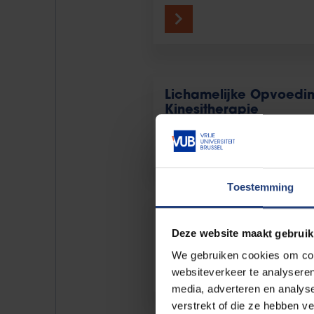
Lichamelijke Opvoedi
Kinesitherapie
Toestemming
Sociale Wetenschapp
Deze website maakt gebruik
Solvay Business School
We gebruiken cookies om cont
websiteverkeer te analyseren
media, adverteren en analys
verstrekt of die ze hebben v