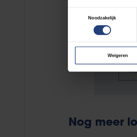
Toestemmingsselectie
Noodzakelijk
Oproe
Heb jij 
VUB'ers 
Weigeren
Wo
Nog meer lo