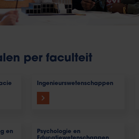
en per faculteit
acie
Ingenieurswetenschappen
ng en
Psychologie en
Educatiewetenschappen