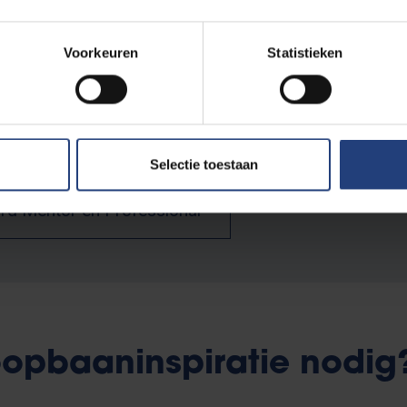
Voorkeuren
Statistieken
p: deel jouw carrièreverhaal met onze VUB-com
waardevolle carrièretips die anderen kunnen inspireren? Deel je ve
bij het vinden van een zinvolle job en het opbouwen van een bete
Selectie toestaan
rd Mentor en Professional
opbaaninspiratie nodig