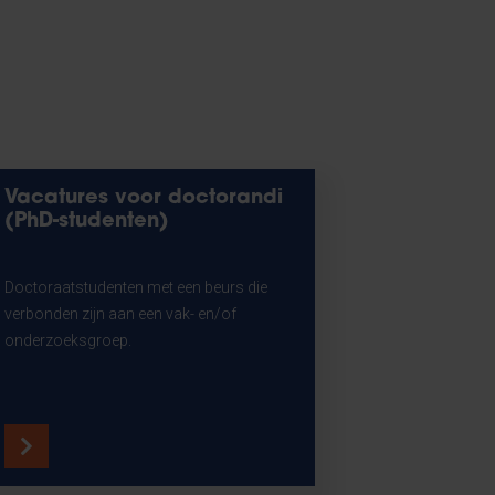
Vacatures voor doctorandi
(PhD-studenten)
Doctoraatstudenten met een beurs die
verbonden zijn aan een vak- en/of
onderzoeksgroep.