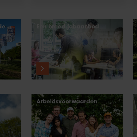
de
Een breed jobaanbod
Arbeidsvoorwaarden