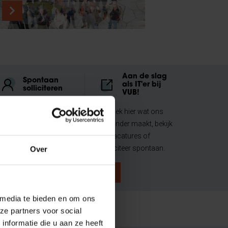
Aan de slag
Spontaan
als IT'er bij
solliciteren
VUB!
Niet gevonden wat je
Ontdek hier wat ons
zocht? Solliciteer
bijzonder maakt, bekijk
spontaan.
de vacatures of
solliciteer spontaan.
Over
 media te bieden en om ons
ze partners voor social
nformatie die u aan ze heeft