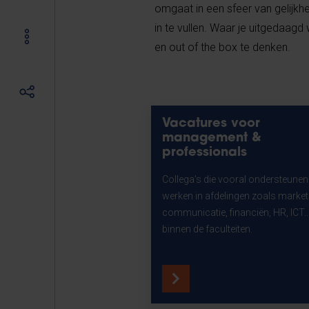
omgaat in een sfeer van gelijkhei
in te vullen. Waar je uitgedaagd 
en out of the box te denken.
Vacatures voor
management &
professionals
Collega’s die vooral ondersteune
werken in afdelingen zoals market
communicatie, financiën, HR, ICT..
binnen de faculteiten.