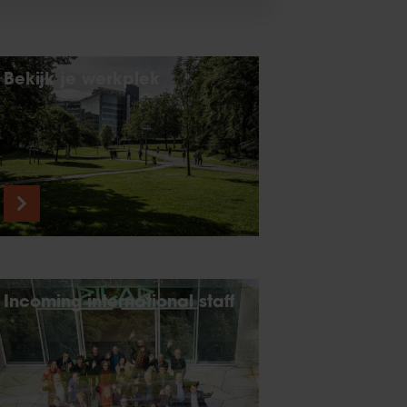
Bekijk je werkplek
Incoming international staff