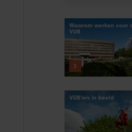
Waarom werken voor 
VUB
VUB'ers in beeld