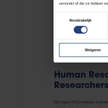
verstrekt of die ze hebben v
Andere
Toestemmingsselectie
Noodzakelijk
Weigeren
Human Resou
Researcher
Met deze
HR Excellence in Res