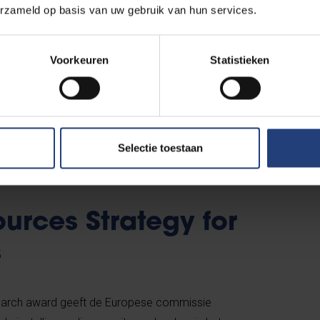
erzameld op basis van uw gebruik van hun services.
 informatie:
Voorkeuren
Statistieken
Jobstudenten
Carrièrebegeleiding voor VUB alumni
Selectie toestaan
rces Strategy for
s
earch award
geeft de Europese commissie