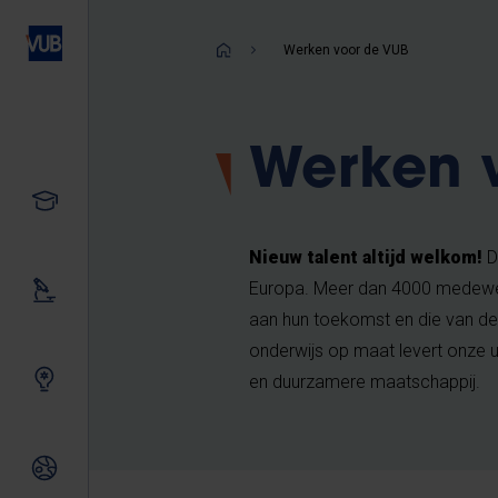
Overslaan
en
Kruimelpad
Werken voor de VUB
naar
de
inhoud
Werken 
gaan
Studeren
Nieuw talent altijd welkom!
D
Europa. Meer dan 4000 medewer
Ons onderzoek
aan hun toekomst en die van d
onderwijs op maat levert onze u
Samen innoveren
en duurzamere maatschappij.
Internationale relaties