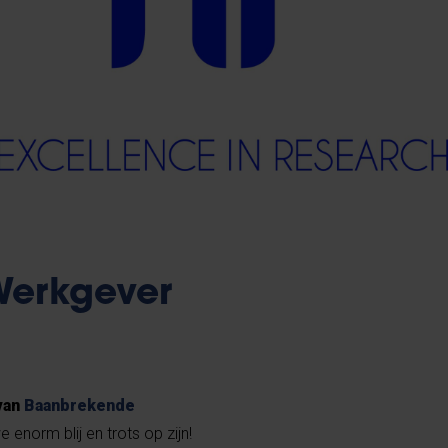
erkgever
van
Baanbrekende
 enorm blij en trots op zijn!