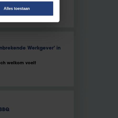
Alles toestaan
anbrekende Werkgever' in
zich welkom voelt
 BBQ