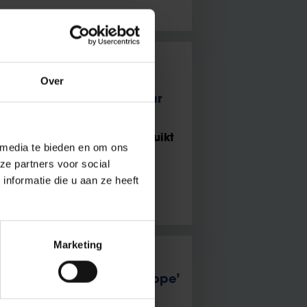
Over
gt prestigieuze FWO-
 euro voor onderzoek naar
 elektrische impulsen gebruikt
 media te bieden en om ons
, biedt een uitweg voor
ze partners voor social
elingen falen
nformatie die u aan ze heeft
Marketing
financiering ‘Horizon Europe’
nanciering zet de VUB op de