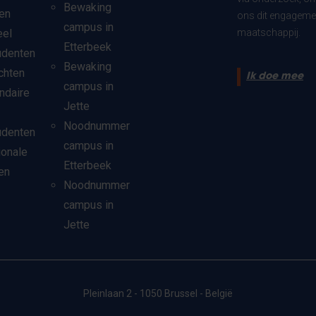
Bewaking
en
ons dit engagemen
campus in
eel
maatschappij.
Etterbeek
udenten
Bewaking
chten
Ik doe mee
campus in
ndaire
Jette
Noodnummer
udenten
campus in
ionale
Etterbeek
en
Noodnummer
campus in
Jette
Pleinlaan 2 - 1050 Brussel - België