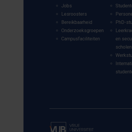
Jobs
Student
Lesroosters
Person
Bereikbaarheid
PhD-st
Onderzoeksgroepen
Leerkra
Campusfaciliteiten
en secu
scholen
Werkst
Internat
student