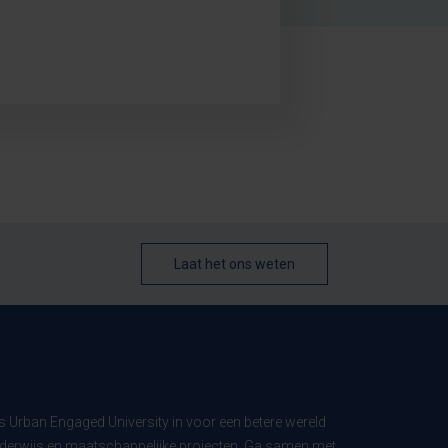
Laat het ons weten
ls Urban Engaged University in voor een betere wereld
derwijs en maatschappelijke projecten. Ga samen met