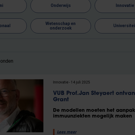
ni
Onderwijs
Innovatie
Wetenschap en
ionaal
Universitei
onderzoek
vonden
Innovatie
14 juli 2025
VUB Prof.Jan Steyaert ontva
Grant
De modellen moeten het aanpakk
immuunziekten mogelijk maken
Lees meer