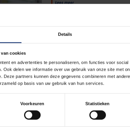
Lees meer
Wetenschap en onderzoek
3 februari 2025
Details
VUB-onderzoeksgroep ontvan
financiering van 1,5 miljoen
chronische pijn
 van cookies
Neuromodulatie, een techniek die
ent en advertenties te personaliseren, om functies voor social
om pijnsignalen te onderdrukken
. Ook delen we informatie over uw gebruik van onze site met on
patiënten bij wie andere behand
e. Deze partners kunnen deze gegevens combineren met andere i
erzameld op basis van uw gebruik van hun services.
Lees meer
Voorkeuren
Statistieken
Universiteit
2 februari 2024
VUB in top 20 bij behalen EU-
"Het succes bij deze Europese fi