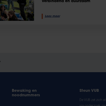
Verbindend en duurzaam
Lees meer
?
Bewaking en
Steun VUB
noodnummers
De VUB zet zich a
via onderzoek, on