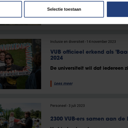
internationale kaart"
Selectie toestaan
Lees meer
Inclusie en diversiteit
14 november 2023
VUB officieel erkend als 'Ba
2024
De universiteit wil dat iedereen 
Lees meer
Personeel
3 juli 2023
2300 VUB-ers samen aan de