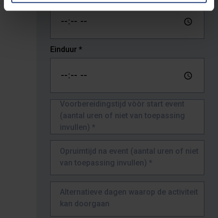
Einduur
*
Voorbereidingstijd vòòr start event
(aantal uren of niet van toepassing
invullen)
*
Opruimtijd na event (aantal uren of niet
van toepassing invullen)
*
Alternatieve dagen waarop de activiteit
kan doorgaan