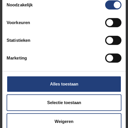
Noodzakelijk
Voorkeuren
Indien meerdere data
Statistieken
Dag activiteit
Marketing
Maandag
Dinsdag
Woensdag
Alles toestaan
Donderdag
Vrijdag
Selectie toestaan
Zaterdag
Zondag
Weigeren
Beginuur
*