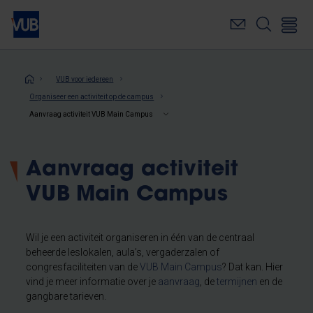
Overslaan
en
naar
de
inhoud
Kruimelpad
VUB voor iedereen
gaan
Organiseer een activiteit op de campus
Aanvraag activiteit VUB Main Campus
Aanvraag activiteit
VUB Main Campus
Wil je een activiteit organiseren in één van de centraal
beheerde leslokalen, aula’s, vergaderzalen of
congresfaciliteiten van de
VUB Main Campus
? Dat kan. Hier
vind je meer informatie over je
aanvraag
, de
termijnen
en de
gangbare tarieven.