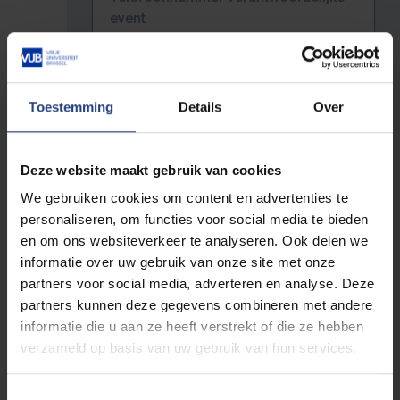
event
Toestemming
Details
Over
Titel + omschrijving event
Deze website maakt gebruik van cookies
We gebruiken cookies om content en advertenties te
personaliseren, om functies voor social media te bieden
Omschrijving doelpubliek
en om ons websiteverkeer te analyseren. Ook delen we
informatie over uw gebruik van onze site met onze
partners voor social media, adverteren en analyse. Deze
partners kunnen deze gegevens combineren met andere
Verwacht aantal deelnemers
*
informatie die u aan ze heeft verstrekt of die ze hebben
verzameld op basis van uw gebruik van hun services.
Datum
*
Toestemmingsselectie