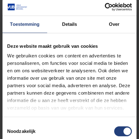
gemeenschap.
Toestemming
Details
Over
Uw fiscaal voordeel
Deze website maakt gebruik van cookies
Voor een financiële bijdrage aan de VUB via
We gebruiken cookies om content en advertenties te
een inzamelactie ontvangt u
geen fiscaal
personaliseren, om functies voor social media te bieden
attest
. Particulieren krijgen voor een
en om ons websiteverkeer te analyseren. Ook delen we
financiële bijdrage die niet afkomstig is van
informatie over uw gebruik van onze site met onze
een inzamelactie vanaf € 40 een fiscaal attest.
partners voor social media, adverteren en analyse. Deze
partners kunnen deze gegevens combineren met andere
informatie die u aan ze heeft verstrekt of die ze hebben
Bekijk alle fiscale voordelen
verzameld op basis van uw gebruik van hun services.
voor particulieren en bedrijven
Toestemmingsselectie
.
Noodzakelijk