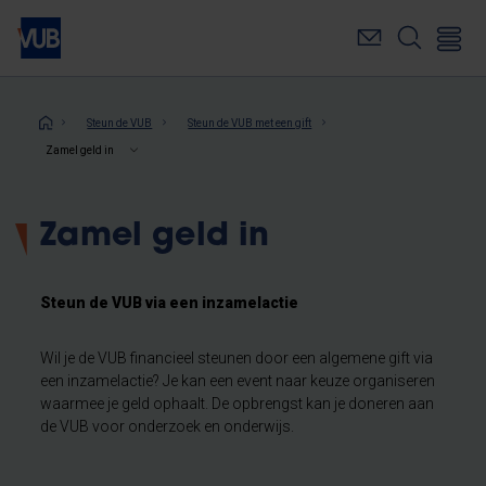
Overslaan
en
naar
de
inhoud
Kruimelpad
Steun de VUB
Steun de VUB met een gift
gaan
Zamel geld in
Zamel geld in
Steun de VUB via een inzamelactie
Wil je de VUB financieel steunen door een algemene gift via
een inzamelactie? Je kan een event naar keuze organiseren
waarmee je geld ophaalt. De opbrengst kan je doneren aan
de VUB voor onderzoek en onderwijs.