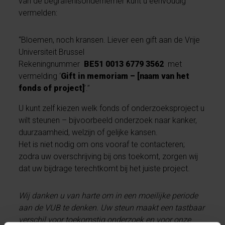
van de begrafenisondernemer kunt u eenvoudig
vermelden:
“Bloemen, noch kransen. Liever een gift aan de Vrije
Universiteit Brussel
Rekeningnummer
BE51 0013 6779 3562
met
vermelding ‘
Gift in memoriam – [naam van het
fonds of project]
’.”
U kunt zelf kiezen welk fonds of onderzoeksproject u
wilt steunen – bijvoorbeeld onderzoek naar kanker,
duurzaamheid, welzijn of gelijke kansen.
Het is niet nodig om ons vooraf te contacteren;
zodra uw overschrijving bij ons toekomt, zorgen wij
dat uw bijdrage terechtkomt bij het juiste project.
Wij danken u van harte om in een moeilijke periode
aan de VUB te denken. Uw steun maakt een tastbaar
verschil voor toekomstig onderzoek en voor onze