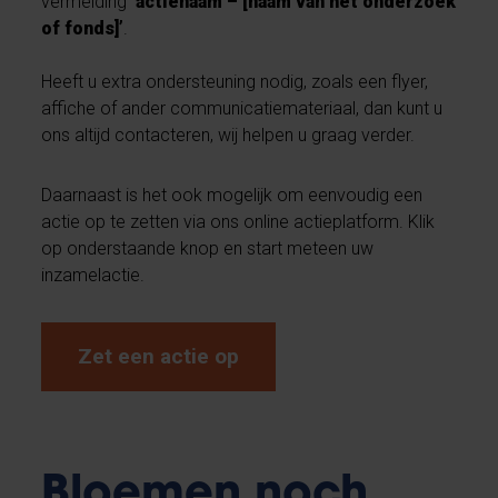
vermelding
‘actienaam – [naam van het onderzoek
of fonds]’
.
Heeft u extra ondersteuning nodig, zoals een flyer,
affiche of ander communicatiemateriaal, dan kunt u
ons altijd contacteren, wij helpen u graag verder.
Daarnaast is het ook mogelijk om eenvoudig een
actie op te zetten via ons online actieplatform. Klik
op onderstaande knop en start meteen uw
inzamelactie.
Zet een actie op
Bloemen noch