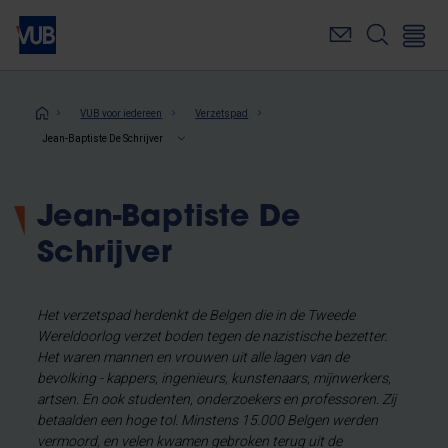
Overslaan
en
naar
de
inhoud
Kruimelpad
VUB voor iedereen
Verzetspad
gaan
Jean-Baptiste De Schrijver
Jean-Baptiste De
Schrijver
Het verzetspad herdenkt de Belgen die in de Tweede
Wereldoorlog verzet boden tegen de nazistische bezetter.
Het waren mannen en vrouwen uit alle lagen van de
bevolking - kappers, ingenieurs, kunstenaars, mijnwerkers,
artsen. En ook studenten, onderzoekers en professoren. Zij
betaalden een hoge tol. Minstens 15.000 Belgen werden
vermoord, en velen kwamen gebroken terug uit de