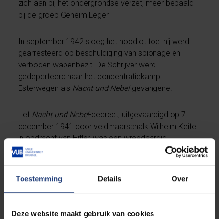
zich aan bij het ondergrondse verzet, meer bepaald
bij de groep Geheim Leger.
In september 1942 sloeg het noodlot toe: hij werd
gearresteerd op beschuldiging van spionage en
verboden wapenbezit. De Schrijver werd
gedeporteerd naar het concentratiekamp
Esterwegen als
Nacht und Nebel
-gevangene.
Het
Nacht und Nebel
-decreet, uitgevaardigd op 7
december 1941 door veldmaarschalk Wilhelm Keitel
in opdracht van Hitler, was een wreedaardig
antwoord op de toenemende verzetsactiviteiten in
bezet Europa. Duizenden verzetsmensen verdwenen
spoorloos in een netwerk van Duitse kampen. Familie
Toestemming
Details
Over
en vrienden bleven achter in totale onzekerheid.
Velen ondergingen ook de gruwel van
de
Vernichtung durch Arbeit
: een stelselmatige
Deze website maakt gebruik van cookies