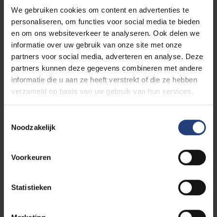
uitputting via slavenarbeid, met de dood als
We gebruiken cookies om content en advertenties te
vooropgezet doel.
personaliseren, om functies voor social media te bieden
en om ons websiteverkeer te analyseren. Ook delen we
In Esterwegen werd De Schrijver, samen met onder
informatie over uw gebruik van onze site met onze
meer de Gentse ex-schepen Henri Story, in februari-
partners voor social media, adverteren en analyse. Deze
maart 1944 lid van de clandestiene
partners kunnen deze gegevens combineren met andere
vrijmetselaarsloge
Liberté Chérie
. Kort nadien werd hij
informatie die u aan ze heeft verstrekt of die ze hebben
overgebracht naar het concentratiekamp Gross-
verzameld op basis van uw gebruik van hun services.
Rosen.
Toestemmingsselectie
Jean-Baptiste De Schrijver overleed daar op 9
Noodzakelijk
februari 1945.
Voorkeuren
Bronnen:
Website
Statistieken
VRT:
https://www.vrt.be/vrtnws/nl/drafts/jan-
ouvry/75-jaar-geleden-de-loge-liberte-