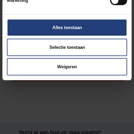
Marketing
cherie-een-licht-in-de-nacht-u/
Cegesoma:
https://www.belgiumwwii.be/nl/be
lgie-in-oorlog/artikels/liberte-cherie-…
Alles toestaan
Selectie toestaan
Ontdek meer verhalen van
Weigeren
verzetshelden
Stond er een fout op deze pagina?