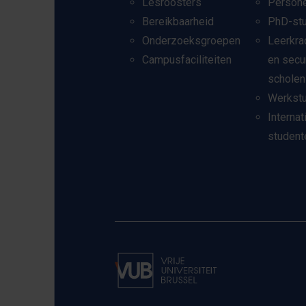
Lesroosters
Person
Bereikbaarheid
PhD-st
Onderzoeksgroepen
Leerkra
Campusfaciliteiten
en secu
scholen
Werkst
Internat
student