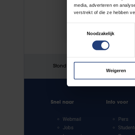
media, adverteren en analys
verstrekt of die ze hebben v
Toestemmingsselectie
Noodzakelijk
Stond er een fout op deze pagina
Weigeren
Snel naar
Info voor
Webmail
Pers
Jobs
Student