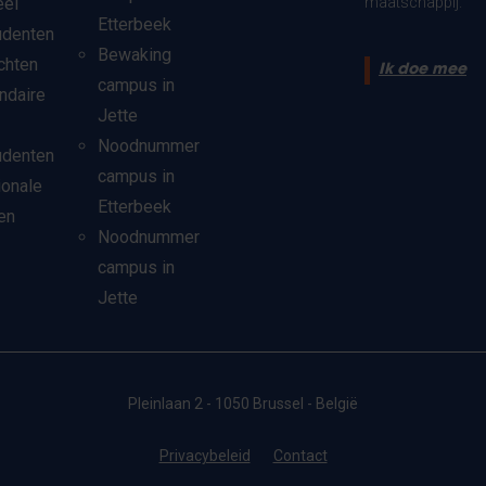
eel
maatschappij.
Etterbeek
udenten
Bewaking
chten
Ik doe mee
campus in
ndaire
Jette
Noodnummer
udenten
campus in
ionale
Etterbeek
en
Noodnummer
campus in
Jette
Pleinlaan 2 - 1050 Brussel - België
Privacybeleid
Contact