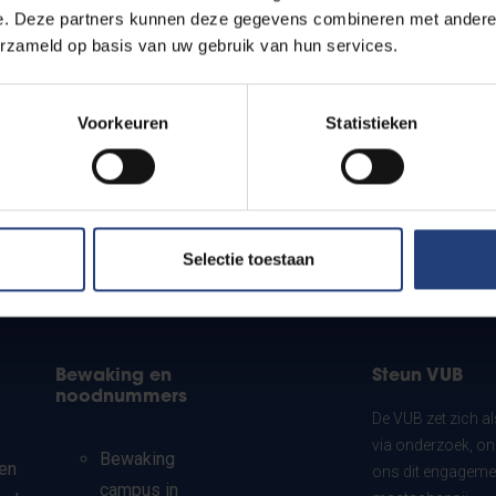
e. Deze partners kunnen deze gegevens combineren met andere i
student aan de VUB?
erzameld op basis van uw gebruik van hun services.
Voorkeuren
Statistieken
?
Selectie toestaan
Bewaking en
Steun VUB
noodnummers
De VUB zet zich a
via onderzoek, on
Bewaking
en
ons dit engagemen
campus in