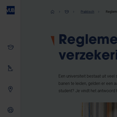
Overslaan
en
Kruimelpad
Praktisch
Reglem
naar
de
inhoud
Regleme
gaan
Studeren
verzeker
Ons onderzoek
Een universiteit bestaat uit vee
banen te leiden, gelden er een a
Samen innoveren
student? Je vindt het antwoord 
Internationale relaties