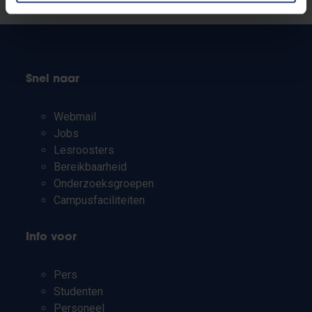
Snel naar
Webmail
Jobs
Lesroosters
Bereikbaarheid
Onderzoeksgroepen
Campusfaciliteiten
Info voor
Pers
Studenten
Personeel