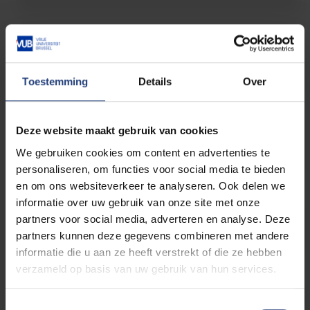
ReFlex-statuut
Toestemming
Details
Over
Deze website maakt gebruik van cookies
Heroriënteren
We gebruiken cookies om content en advertenties te
personaliseren, om functies voor social media te bieden
en om ons websiteverkeer te analyseren. Ook delen we
informatie over uw gebruik van onze site met onze
Overstappen naar de VUB
partners voor social media, adverteren en analyse. Deze
partners kunnen deze gegevens combineren met andere
informatie die u aan ze heeft verstrekt of die ze hebben
verzameld op basis van uw gebruik van hun services.
Werken en studeren
Toestemmingsselectie