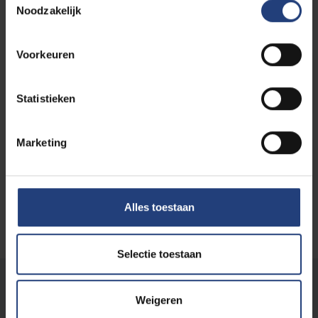
Noodzakelijk
Voorkeuren
Carrièrebegeleiding
Statistieken
Marketing
Online infosessies
Alles toestaan
Selectie toestaan
Stond er een fout op deze pagina?
Weigeren
Laat het ons weten