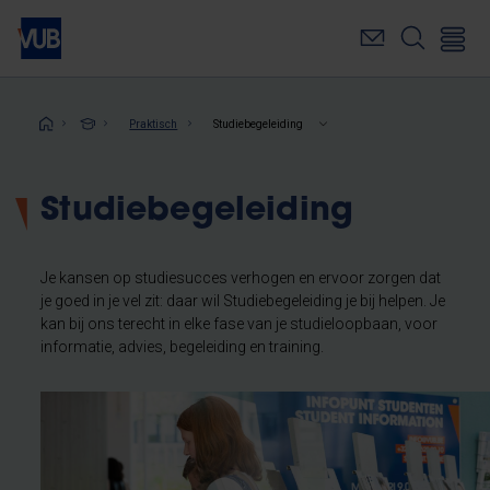
Overslaan
en
naar
de
inhoud
Kruimelpad
Praktisch
Studiebegeleiding
gaan
Studiebegeleiding
Je kansen op studiesucces verhogen en ervoor zorgen dat
je goed in je vel zit: daar wil Studiebegeleiding je bij helpen. Je
kan bij ons terecht in elke fase van je studieloopbaan, voor
informatie, advies, begeleiding en training.