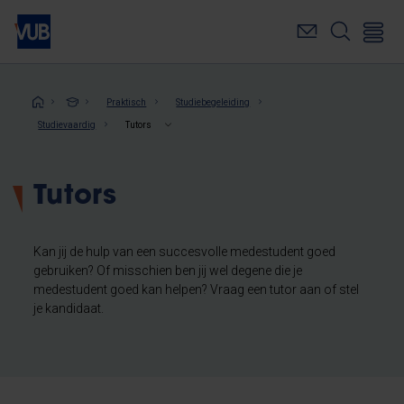
Overslaan
en
naar
de
inhoud
Kruimelpad
Praktisch
Studiebegeleiding
gaan
Studievaardig
Tutors
Tutors
Kan jij de hulp van een succesvolle medestudent goed
gebruiken? Of misschien ben jij wel degene die je
medestudent goed kan helpen? Vraag een tutor aan of stel
je kandidaat.