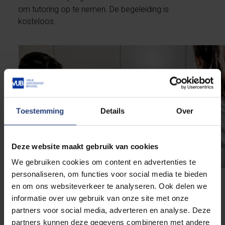
om tutoring op te nemen. De begeleiding is
kosteloos.
Toestemming
Details
Over
Deze website maakt gebruik van cookies
We gebruiken cookies om content en advertenties te
personaliseren, om functies voor social media te bieden
en om ons websiteverkeer te analyseren. Ook delen we
Word zelf een tutor
informatie over uw gebruik van onze site met onze
partners voor social media, adverteren en analyse. Deze
Ben je op zoek naar een uitdagende bijverdienste
partners kunnen deze gegevens combineren met andere