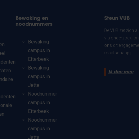
Bewaking en
Steun VUB
noodnummers
De VUB zet zich a
via onderzoek, on
Bewaking
en
ons dit engagemen
campus in
eel
maatschappij.
Etterbeek
udenten
Bewaking
chten
Ik doe mee
campus in
ndaire
Jette
Noodnummer
udenten
campus in
ionale
Etterbeek
en
Noodnummer
campus in
Jette