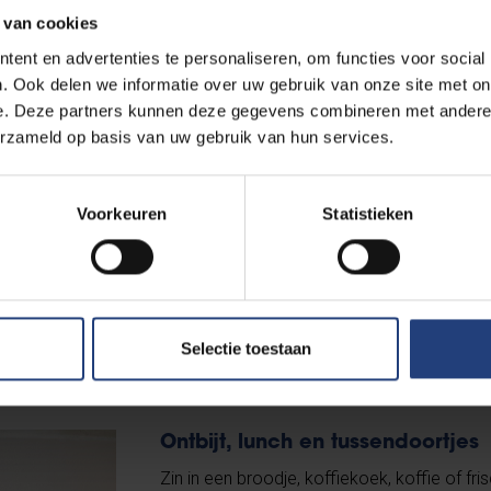
 van cookies
 + €0,50
ent en advertenties te personaliseren, om functies voor social
. Ook delen we informatie over uw gebruik van onze site met on
lmogelijkheden
e. Deze partners kunnen deze gegevens combineren met andere i
kan met cash, Bancontact, Maestro, VISA, Mastercard, Monizze,
erzameld op basis van uw gebruik van hun services.
Voorkeuren
Statistieken
Cafetaria: Brood
Selectie toestaan
snacks
Ontbijt, lunch en tussendoortjes
Zin in een broodje, koffiekoek, koffie of fri