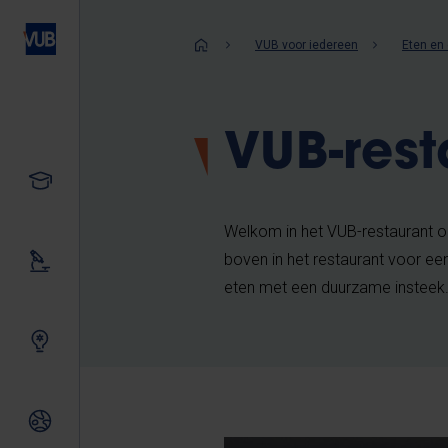
Overslaan
en
Kruimelpad
VUB voor iedereen
Eten en 
naar
de
inhoud
VUB-rest
gaan
Studeren
Welkom in het VUB-restaurant o
boven in het restaurant voor een
Ons onderzoek
eten met een duurzame insteek
Samen innoveren
Internationale relaties