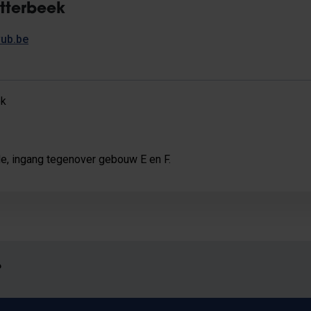
tterbeek
ub.be
ek
e, ingang tegenover gebouw E en F.
?