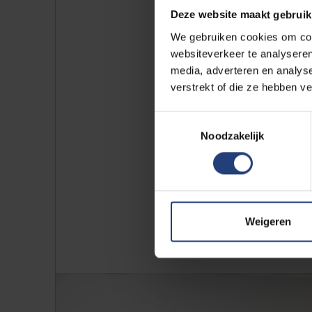
Deze website maakt gebruik
Frietjes:
We gebruiken cookies om cont
websiteverkeer te analyseren
Betaa
media, adverteren en analys
Betalen 
verstrekt of die ze hebben v
Pluxee.
Toestemmingsselectie
Noodzakelijk
Weigeren