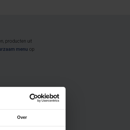
n, producten uit
urzaam menu
op
Over