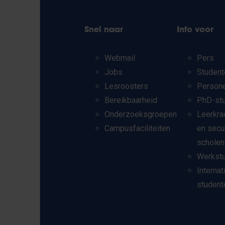
Snel naar
Info voor
Webmail
Pers
Jobs
Student
Lesroosters
Person
Bereikbaarheid
PhD-st
Onderzoeksgroepen
Leerkra
Campusfaciliteiten
en secu
scholen
Werkst
Internat
student