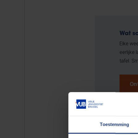
Wat sc
Elke wee
eerlijke
tafel. Sm
On
Prijzen
St
Pe
Toestemming
Be