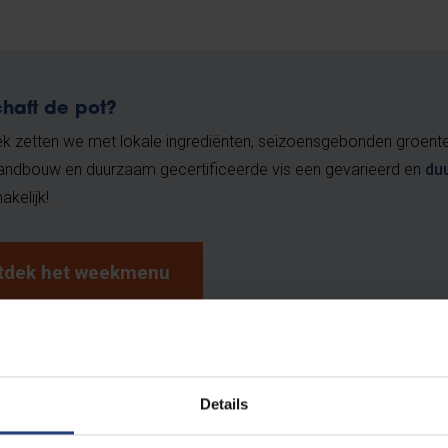
haft de pot?
k zetten we met lokale ingrediënten, seizoensgebonden groente
 landbouw en duurzaam gecertificeerde vis een gevarieerd en
du
akelijk!
tdek het weekmenu
udenten: € 4,50 - € 6,50
rsoneelsleden categorie A: € 5,30 - € 6,50
Details
zoekers: € 13,50