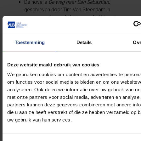
De novelle
De weg naar San Sebastian
,
geschreven door Tim Van Steendam in
samenwerking met Helden van het Verzet
vertelt haar verhaal.
Historica Marie-Pierre d’Udekem d’Acoz
schreef haar biografie:
Andrée de Jongh. Une
Toestemming
Details
Ov
vie de résistante.
De BBC-podcast
History’s Secret Heroes
wijdde
de 18e aflevering van het tweede seizoen aan
Deze website maakt gebruik van cookies
haar verhaal.
We gebruiken cookies om content en advertenties te persona
Andrée de Jongh vormde de inspiratie voor de
om functies voor social media te bieden en om ons websitev
film
La grande vadrouille
met Louis Funès.
analyseren. Ook delen we informatie over uw gebruik van on
met onze partners voor social media, adverteren en analyse
partners kunnen deze gegevens combineren met andere info
die u aan ze heeft verstrekt of die ze hebben verzameld op 
Bronnen:
uw gebruik van hun services.
D’Udekem d’Acoz, Marie-Pierre, ‘De Jongh
Andrée’,
Belgium WWII
,