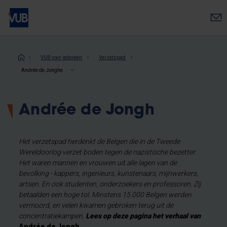
Overslaan
en
naar
de
inhoud
Kruimelpad
VUB voor iedereen
Verzetspad
gaan
Andrée de Jonghe
Andrée de Jongh
Het verzetspad herdenkt de Belgen die in de Tweede
Wereldoorlog verzet boden tegen de nazistische bezetter.
Het waren mannen en vrouwen uit alle lagen van de
bevolking - kappers, ingenieurs, kunstenaars, mijnwerkers,
artsen. En ook studenten, onderzoekers en professoren. Zij
betaalden een hoge tol. Minstens 15.000 Belgen werden
vermoord, en velen kwamen gebroken terug uit de
concentratiekampen.
Lees op deze pagina het verhaal van
Andrée de Jongh
.