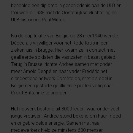
behaalde een diploma in geschiedenis aan de ULB en
trouwde in 1938 met de Oostenrijkse vluchteling en
ULB-historicus Paul Wittek.
Na de capitulatie van België op 28 mei 1940 werkte
Dédée als vrijwilliger voor het Rode Kruis in een
ziekenhuis in Brugge. Hier kwam ze in contact met
geallieerde soldaten die vastzaten in bezet gebied.
Terug in Brussel richtte Andrée samen met onder
meer Arnold Deppé en haar vader Frédéric het
clandestiene netwerk Comète op, met als doel in
België neergestorte geallieerde piloten veilig naar
Groot-Brittannië te brengen.
Het netwerk bestond uit 3000 leden, waaronder veel
jonge vrouwen. Andrée stond bekend om haar moed
en ongebreidelde energie. Samen met haar
medewerkers hielp ze minstens 600 mensen