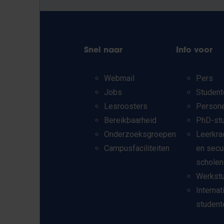
Snel naar
Info voor
Webmail
Pers
Jobs
Student
Lesroosters
Person
Bereikbaarheid
PhD-st
Onderzoeksgroepen
Leerkra
Campusfaciliteiten
en secu
scholen
Werkst
Internat
student