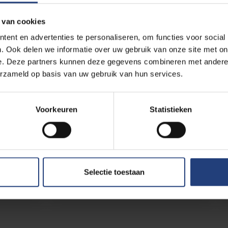
 van cookies
Standaard Student Shop on
ent en advertenties te personaliseren, om functies voor social
campus
. Ook delen we informatie over uw gebruik van onze site met on
e. Deze partners kunnen deze gegevens combineren met andere i
uit je
In de Standaard Student Shop is al het
erzameld op basis van uw gebruik van hun services.
d
studiemateriaal te koop aan
studentvriendelijke prijzen. Daarnaast kan
stelt,
je om het even welk (les)boek bestellen
Voorkeuren
Statistieken
tandaard
met minstens 10% studentenkorting in
us of
vergelijking met de prijs in normale
iotheek
boekhandels.
Selectie toestaan