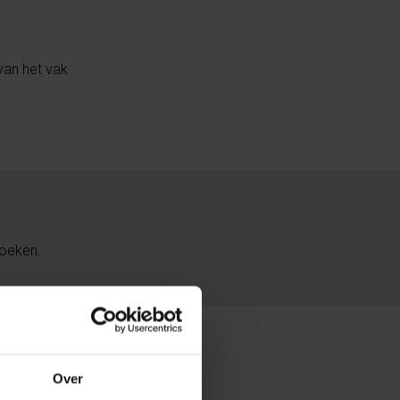
van het vak
boeken.
Over