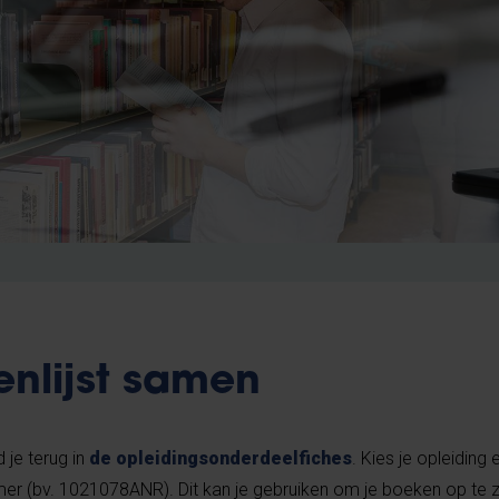
enlijst samen
 je terug in
de opleidingsonderdeelfiches
. Kies je opleiding e
er (bv. 1021078ANR). Dit kan je gebruiken om je boeken op te 