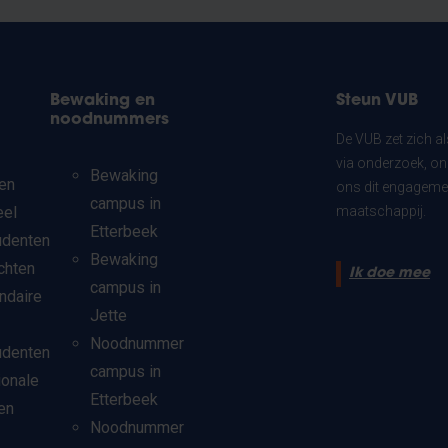
Bewaking en
Steun VUB
noodnummers
De VUB zet zich a
via onderzoek, on
Bewaking
en
ons dit engagemen
campus in
eel
maatschappij.
Etterbeek
udenten
Bewaking
chten
Ik doe mee
campus in
ndaire
Jette
Noodnummer
udenten
campus in
ionale
Etterbeek
en
Noodnummer