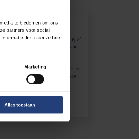
OSD Cursusdienst
 media te bieden en om ons
ze partners voor social
nformatie die u aan ze heeft
Op zoek naar een goede samenvatting of
examenvragen van vorig academiejaar?
De Overkoepelende
Studentencursusdienst (OSD) biedt
Marketing
aanvullend cursusmateriaal aan, gaande
van bijkomende teksten tot gebundelde
samenvattingen.
Alles toestaan