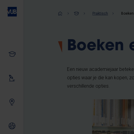
Overslaan
en
Kruimelpad
Praktisch
Boeken
naar
de
inhoud
Boeken 
gaan
Studeren
Een nieuw academiejaar betekent
opties waar je die kan kopen, 
Ons onderzoek
verschillende opties.
Samen innoveren
Internationale relaties