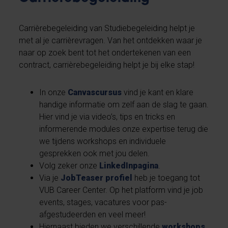
Carrièrebegeleiding van Studiebegeleiding helpt je
met al je carrièrevragen. Van het ontdekken waar je
naar op zoek bent tot het ondertekenen van een
contract, carrièrebegeleiding helpt je bij elke stap!
In onze
Canvascursus
vind je kant en klare
handige informatie om zelf aan de slag te gaan.
Hier vind je via video’s, tips en tricks en
informerende modules onze expertise terug die
we tijdens workshops en individuele
gesprekken ook met jou delen.
Volg zeker onze
LinkedInpagina
.
Via je
JobTeaser profiel
heb je toegang tot
VUB Career Center. Op het platform vind je job
events, stages, vacatures voor pas-
afgestudeerden en veel meer!
Hiernaast bieden we verschillende
workshops