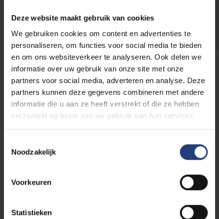
PhD en Postdoc
Deze website maakt gebruik van cookies
We gebruiken cookies om content en advertenties te
personaliseren, om functies voor social media te bieden
en om ons websiteverkeer te analyseren. Ook delen we
informatie over uw gebruik van onze site met onze
partners voor social media, adverteren en analyse. Deze
Randstad Young Talents
partners kunnen deze gegevens combineren met andere
informatie die u aan ze heeft verstrekt of die ze hebben
verzameld op basis van uw gebruik van hun services.
Ben jij als student op zoek naar een interessante job
om je theoretische kennis in praktijk te brengen? Wil
je graag ervaring opdoen in een bedrijf waar jouw
Toestemmingsselectie
Noodzakelijk
kennis echt een meerwaarde is? Randstad Young
Talents gaat samen met jou op zoek naar de ideale
studierelevante bijbaan! Zo brengen we je alvast in
Voorkeuren
contact met de arbeidswereld waarin je na jouw
studies terecht zal komen. Of ben je net
afgestudeerd en zoek je momenteel een
Statistieken