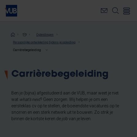
Overslaan
en
naar
de
inhoud
Kruimelpad
Opleidingen
gaan
Persoonlijke ontwikkeling tijdens je opleiding
Carrièrebegeleiding
Carrièrebegeleiding
Ben je (bijna) afgestudeerd aan de VUB, maar weet je niet
wat
what’s next
? Geen zorgen. Wij helpen je om een
eersteklas cv op te stellen, de boeiendste vacatures op te
snorren en een sterk netwerk uit te bouwen. Zo strik je
binnen de kortste keren de job van je leven.