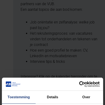
partners van de VUB.
Een aantal topics die aan bod komen:
Job oriëntatie en zelfanalyse: welke job
past bij jou?
Het rekruteringsproces: van vacatures
vinden tot onderhandelen en tekenen van
je contract
Hoe een goed profiel te maken: CV,
LinkedIn en motivatiebrieven
Interview tips & tricks
Interesse? Klik op de kalender hieronder om te
kijken aan welke workshops jij kan deelnemen.
Toestemming
Details
Over
Studenten
Alumni