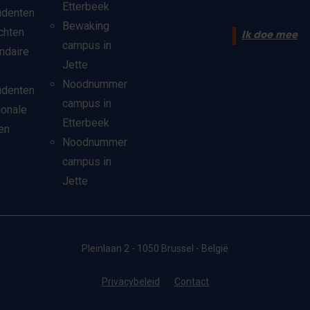
Etterbeek
udenten
Bewaking
chten
Ik doe mee
campus in
ndaire
Jette
Noodnummer
udenten
campus in
ionale
Etterbeek
en
Noodnummer
campus in
Jette
Pleinlaan 2 - 1050 Brussel - België
Privacybeleid
Contact