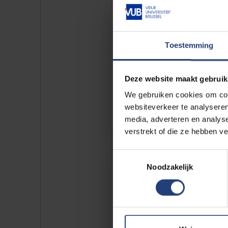
Tutoren voor BRUTUS
Toestemming
Geef Brusselse scholieren extra 
om een diploma middelbaar onder
behalen en ondersteun hen in hun
Deze website maakt gebruik
studievaardigheden en taalgebruik
We gebruiken cookies om cont
websiteverkeer te analyseren
media, adverteren en analys
verstrekt of die ze hebben v
Toestemmingsselectie
Steunpunt Vrijwilligers
Noodzakelijk
Snuister door de vrijwilligersvaca
de vele maatschappelijke organisa
Brussel, of ga langs bij het Infopu
vrijwilligerswerk op het gelijkvloer