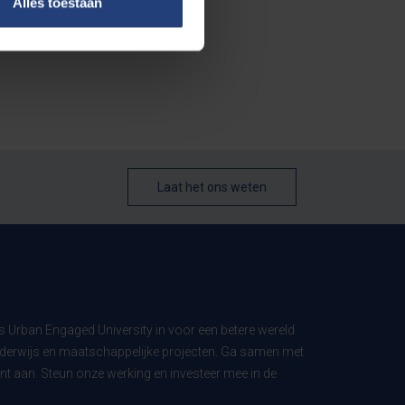
Alles toestaan
Laat het ons weten
ls Urban Engaged University in voor een betere wereld
derwijs en maatschappelijke projecten. Ga samen met
t aan. Steun onze werking en investeer mee in de