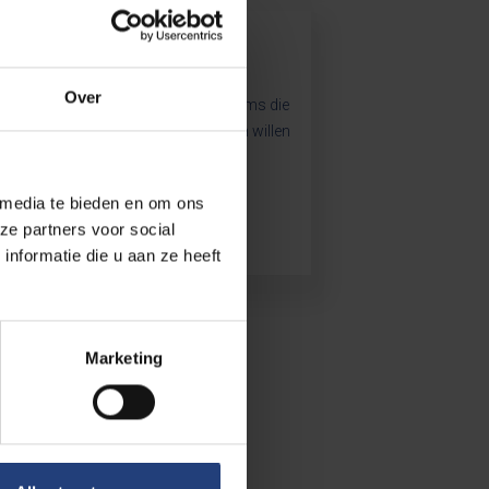
Edukado
Over
Edukado ondersteunt studententeams die
een solidariteitsproject in het Zuiden willen
uitwerken.
 media te bieden en om ons
ze partners voor social
nformatie die u aan ze heeft
Marketing