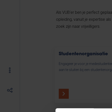
Als VUB’er ben je perfect geplaat
opleiding, vanuit je expertise 
zoek zijn naar vrijwilligers.
Studentenorganisatie
Engageer je voor je medestudente
aan te sluiten bij een studentenorg