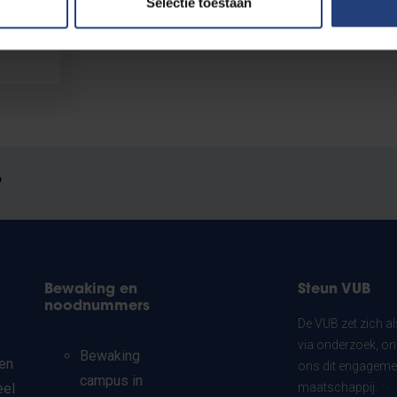
Selectie toestaan
?
Bewaking en
Steun VUB
noodnummers
De VUB zet zich a
via onderzoek, on
Bewaking
en
ons dit engagemen
campus in
eel
maatschappij.