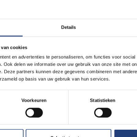
Ronald McDonald
Kinderfonds
Details
kansen
Het Ronald McDonald Kinderfonds biedt
wijs te
een thuis aan ouders van kinderen
gehospitaliseerd in het UZ Brussel.
 van cookies
.
ent en advertenties te personaliseren, om functies voor social
. Ook delen we informatie over uw gebruik van onze site met on
e. Deze partners kunnen deze gegevens combineren met andere i
erzameld op basis van uw gebruik van hun services.
werk
Voorkeuren
Statistieken
tures van
ties in
nt
s van