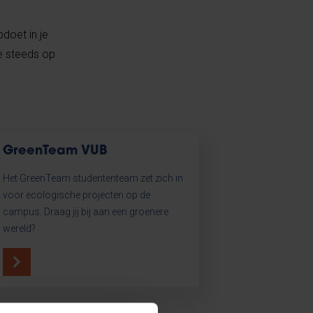
pdoet in je
we steeds op
GreenTeam VUB
Het GreenTeam studententeam zet zich in
voor ecologische projecten op de
campus. Draag jij bij aan een groenere
wereld?