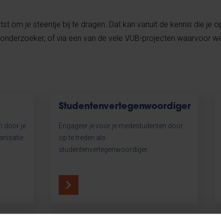
st om je steentje bij te dragen. Dat kan vanuit de kennis die je o
als onderzoeker, of via een van de vele VUB-projecten waarvoor 
Studentenvertegenwoordiger
n door je
Engageer je voor je medestudenten door
anisatie.
op te treden als
studentenvertegenwoordiger.