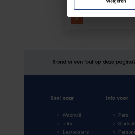
Weigeren
Muntpunt voor persoonlijk advies.
Stond er een fout op deze pagina
Snel naar
Info voor
Webmail
Pers
Jobs
Student
Lesroosters
Person