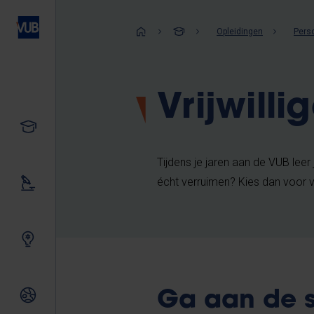
Overslaan
en
Kruimelpad
Opleidingen
Perso
naar
de
inhoud
Vrijwilli
gaan
Studeren
Tijdens je jaren aan de VUB leer 
écht verruimen? Kies dan voor vr
Ons onderzoek
Samen innoveren
Internationale relaties
Ga aan de s