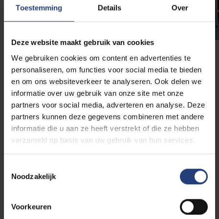
Toestemming
Details
Over
Deze website maakt gebruik van cookies
We gebruiken cookies om content en advertenties te
Fietsbrocante
personaliseren, om functies voor social media te bieden
en om ons websiteverkeer te analyseren. Ook delen we
Wil je een fiets verkopen die te klein of in onbruik is?
informatie over uw gebruik van onze site met onze
Wil je een tweedehandsfiets op de kop tikken of wil
partners voor social media, adverteren en analyse. Deze
je aan het fietsen gaan? GreenTeam VUB, CycloLokal
partners kunnen deze gegevens combineren met andere
en Les Ateliers de la Rue Voot organiseren elk jaar in
informatie die u aan ze heeft verstrekt of die ze hebben
april een fietsbrocante op de VUB Main Campus!
verzameld op basis van uw gebruik van hun services.
Toestemmingsselectie
Fiets
Noodzakelijk
GreenTeam verdeelt fietspakketten met
Voorkeuren
fluomateriaal en fietskaarten voor veilige ritten naar