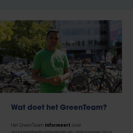
Wat doet het GreenTeam?
Het GreenTeam
informeert
over
duurzaamheidsuitdagingen en -oplossingen door