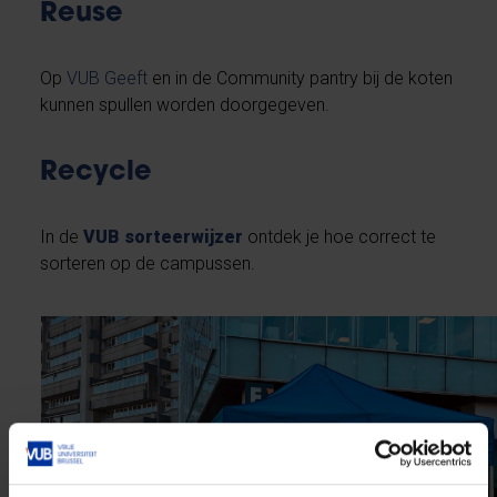
Reuse
Op
VUB Geeft
en in de Community pantry bij de koten
kunnen spullen worden doorgegeven.
Recycle
In de
VUB sorteerwijzer
ontdek je hoe correct te
sorteren op de campussen.