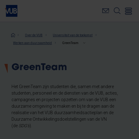
Overslaan
en
naar
de
inhoud
Kruimelpad
Over de VUB
Universiteit van de toekomst
gaan
Werken aan duurzaamheid
GreenTeam
GreenTeam
Het GreenTeam zijn studenten die, samen met andere
studenten, personeel en de diensten van de VUB, acties,
campagnes en projecten opzetten om van de VUB een
duurzame omgeving te maken en bij te dragen aan de
realisatie van het VUB duurzaamheidsactieplan en de
Duurzame Ontwikkelingsdoelstellingen van de VN
(de
SDG’s
).