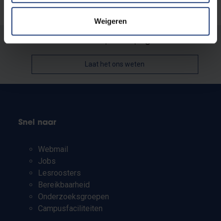
Weigeren
Stond er een fout op deze pagina?
Laat het ons weten
Snel naar
Webmail
Jobs
Lesroosters
Bereikbaarheid
Onderzoeksgroepen
Campusfaciliteiten