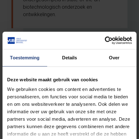
biotechnologisch onderzoek en
ontwikkelingen.
Kiezen met kennis in 2024:
wetenschap en beleid in
Toestemming
Details
Over
gesprek over migratie en
diversiteit
Deze website maakt gebruik van cookies
Met verkiezingen op Europees, nationaal,
regionaal en lokaal niveau wordt 2024 een
We gebruiken cookies om content en advertenties te
groot verkiezingsjaar. Met deze
personaliseren, om functies voor social media te bieden
panelgesprekken levert de VUB-
en om ons websiteverkeer te analyseren. Ook delen we
onderzoeksgroep BIRMM
informatie over uw gebruik van onze site met onze
wetenschappelijk onderbouwde input over
partners voor social media, adverteren en analyse. Deze
de thema's asiel en migratie.
partners kunnen deze gegevens combineren met andere
informatie die u aan ze heeft verstrekt of die ze hebben