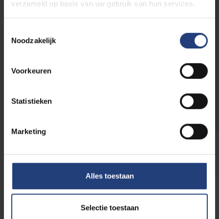
verzameld op basis van uw gebruik van hun services.
Summer School European
Toestemmingsselectie
Noodzakelijk
Policy Making
Deze Summer School is enkel beschikbaar
Voorkeuren
in het Engels. Meer informatie hierover vind
je terug op
deze pagina
.
Statistieken
This Summer School is only available in
English. You can find more information
Marketing
on
this
page
.
Alles toestaan
Meer laden
Selectie toestaan