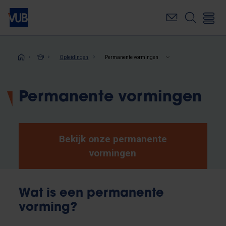
Overslaan
en
naar
de
inhoud
Kruimelpad
Opleidingen
Permanente vormingen
gaan
Permanente vormingen
Bekijk onze permanente
vormingen
Wat is een permanente
vorming?