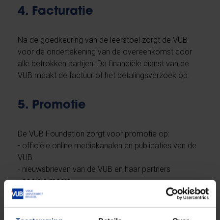
4. Facturatie
Na de goedkeuring van de leerstoel zorgt de VUB
voor de ondertekening van de overeenkomst door
alle betrokken partijen. De financiële dienst van de
VUB maakt de factuur of het betalingsverzoek op.
5. Promotie
De VUB Foundation zorgt voor promotie op:
- officiële online mediakanalen en publicaties van de
VUB
- nieuwsbrieven van de VUB en haar partners
- sociale media