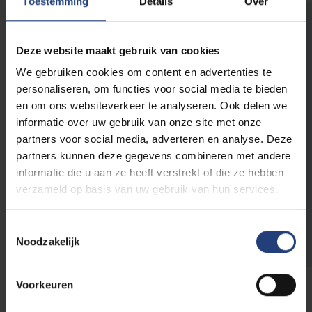
Toestemming
Details
Over
Uw fiscaal voordeel
Deze website maakt gebruik van cookies
Een financiële bijdrage aan de VUB is niet
alleen maatschappelijk, maar ook fiscaal
We gebruiken cookies om content en advertenties te
interessant. Bedrijven en organisaties hebben
personaliseren, om functies voor social media te bieden
voor hun bijdrage aan een leerstoel recht op
en om ons websiteverkeer te analyseren. Ook delen we
belastingaftrek
of een
aftrekpost als
informatie over uw gebruik van onze site met onze
bedrijfsuitgave
.
partners voor social media, adverteren en analyse. Deze
partners kunnen deze gegevens combineren met andere
informatie die u aan ze heeft verstrekt of die ze hebben
Bekijk alle fiscale voordelen
verzameld op basis van uw gebruik van hun services.
voor particulieren en bedrijven
Toestemmingsselectie
.
Noodzakelijk
Voorkeuren