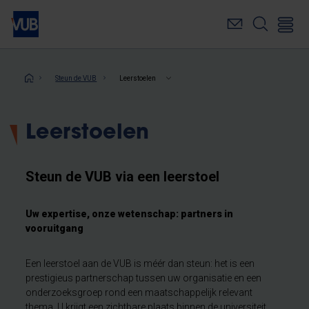
Overslaan
en
naar
de
inhoud
Kruimelpad
Steun de VUB
Leerstoelen
gaan
Leerstoelen
Steun de VUB via een leerstoel
Uw expertise, onze wetenschap: partners in
vooruitgang​
Een leerstoel aan de VUB is méér dan steun: het is een
prestigieus partnerschap tussen uw organisatie en een
onderzoeksgroep rond een maatschappelijk relevant
thema. U krijgt een zichtbare plaats binnen de universiteit,