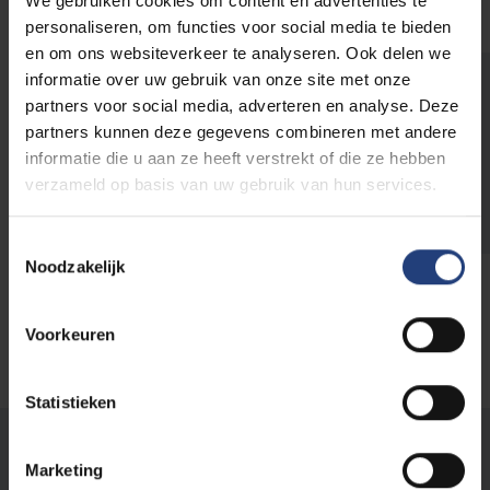
We gebruiken cookies om content en advertenties te
personaliseren, om functies voor social media te bieden
en om ons websiteverkeer te analyseren. Ook delen we
informatie over uw gebruik van onze site met onze
Wil je deelnemen met de studentenvereniging
partners voor social media, adverteren en analyse. Deze
van jouw faculteit, regio of gedachtegoed?
partners kunnen deze gegevens combineren met andere
Stel je dan kandidaat
en de Sportpraeses
informatie die u aan ze heeft verstrekt of die ze hebben
van jouw kring neemt contact met je op bij de
verzameld op basis van uw gebruik van hun services.
selectie van het team.
Toestemmingsselectie
Noodzakelijk
Voorkeuren
Statistieken
Stond er een fout op deze pagina?
Marketing