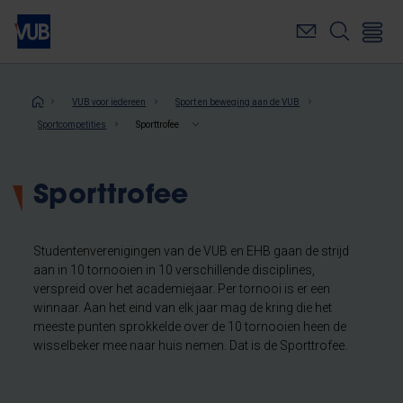
Overslaan
en
naar
de
inhoud
Kruimelpad
VUB voor iedereen
Sport en beweging aan de VUB
gaan
Sportcompetities
Sporttrofee
Sporttrofee
Studentenverenigingen van de VUB en EHB gaan de strijd
aan in 10 tornooien in 10 verschillende disciplines,
verspreid over het academiejaar. Per tornooi is er een
winnaar. Aan het eind van elk jaar mag de kring die het
meeste punten sprokkelde over de 10 tornooien heen de
wisselbeker mee naar huis nemen. Dat is de Sporttrofee.