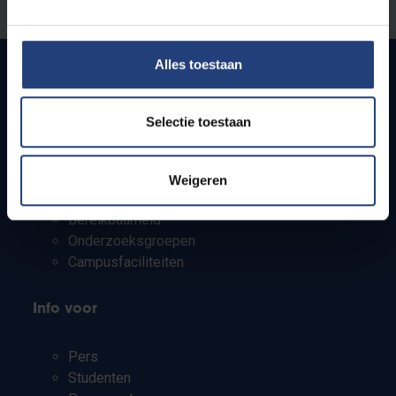
Laat het ons weten
Alles toestaan
Snel naar
Selectie toestaan
Webmail
Jobs
Weigeren
Lesroosters
Bereikbaarheid
Onderzoeksgroepen
Campusfaciliteiten
Info voor
Pers
Studenten