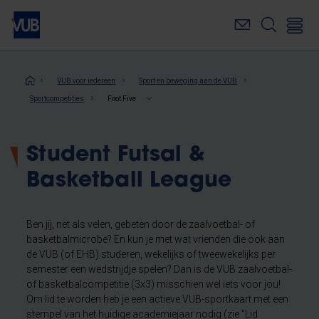
Overslaan
en
naar
de
inhoud
Kruimelpad
VUB voor iedereen
Sport en beweging aan de VUB
gaan
Sportcompetities
Foot Five
Student Futsal &
Basketball League
Ben jij, net als velen, gebeten door de zaalvoetbal- of
basketbalmicrobe? En kun je met wat vrienden die ook aan
de VUB (of EHB) studeren, wekelijks of tweewekelijks per
semester een wedstrijdje spelen? Dan is de VUB zaalvoetbal-
of basketbalcompetitie (3x3) misschien wel iets voor jou!
Om lid te worden heb je een actieve VUB-sportkaart met een
stempel van het huidige academiejaar nodig (zie "Lid